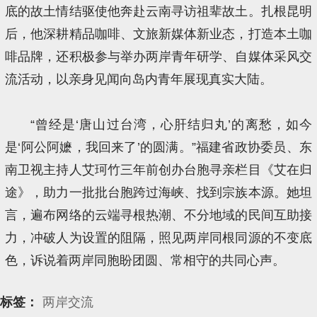
底的故土情结驱使他奔赴云南寻访祖辈故土。扎根昆明
后，他深耕精品咖啡、文旅新媒体新业态，打造本土咖
啡品牌，还积极参与举办两岸青年研学、自媒体采风交
流活动，以亲身见闻向岛内青年展现真实大陆。
“曾经是‘唐山过台湾，心肝结归丸’的离愁，如今
是‘阿公阿嬷，我回来了’的圆满。”福建省政协委员、东
南卫视主持人艾珂竹三年前创办台胞寻亲栏目《艾在归
途》，助力一批批台胞跨过海峡、找到宗族本源。她坦
言，遍布网络的云端寻根热潮、不分地域的民间互助接
力，冲破人为设置的阻隔，照见两岸同根同源的不变底
色，诉说着两岸同胞盼团圆、常相守的共同心声。
标签：
两岸交流