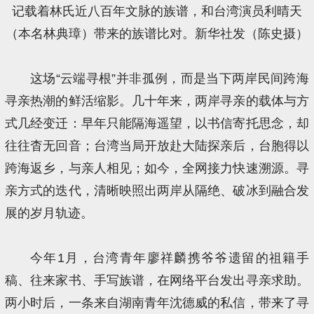
记载着林氏近八百年文脉的族谱，和台湾演员利晴天
（本名林典璋）带来的族谱比对。新华社发（陈史摄）
这场“云端寻根”并非孤例，而是当下两岸民间跨海
寻亲热潮的鲜活缩影。几十年来，两岸寻亲的载体与方
式几经变迁：早年只能隔海遥望，以书信寄托思念，却
往往杳无回音；台湾当局开放赴大陆探亲后，台胞得以
跨海返乡，与亲人相见；如今，全网接力快速溯源。寻
亲方式的迭代，清晰映照出两岸从隔绝、破冰到融合发
展的岁月轨迹。
今年1月，台湾青年廖祥麟携爷爷遗留的祖籍手
稿、往来家书、手写族谱，在网络平台发出寻亲求助。
两小时后，一条来自湖南青年沈德威的私信，带来了寻