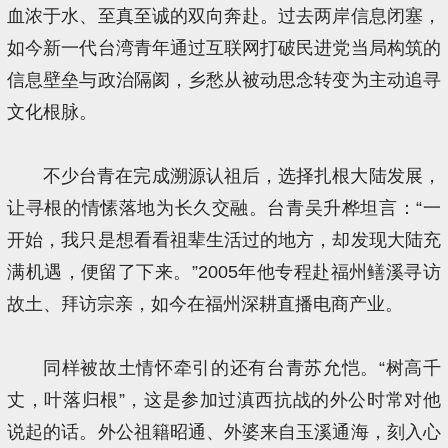
血浓于水、至真至诚的双向奔赴。过去两岸信息闭塞，
如今新一代台湾青年通过互联网打破民进党当局构筑的
信息壁垒与政治隔阂，乡愁从被动思念转变为主动追寻
文化根脉。
不少台青在完成溯源认祖后，选择扎根大陆发展，
让寻根的情愫落地为长久交融。台青吴升桦坦言：“一
开始，我只是想看看祖辈生活过的地方，却发现大陆充
满机遇，便留了下来。”2005年他专程赴福州鳝溪寻访
故土、拜访宗亲，如今在福州深耕直播电商产业。
同样被故土情怀牵引的还有台青苏允恺。“树高千
丈，叶落归根”，这是参加过滇西抗战的外公时常对他
说起的话。外公祖籍昭通、外婆来自玉溪通海，刻入心