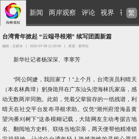
新闻
两岸观察
评论
视界
视频
繁
台湾青年掀起 “云端寻根潮” 续写团圆新篇
编辑：左妍冰
|
2026-07-08 11:20:00
|
来源：新华社
新华社记者杨深深、李寒芳
“阿公阿嬷，我回家了！”上个月，台湾演员利晴天
（本名林典璋）躬身跪拜在广东汕头澄海林氏家庙，感
动无数两岸同胞。此前，凭着父辈留存的一纸残谱，利
晴天在社交平台发布寻根求助。仅凭“潮州府澄海县黄
望沟番刈树下”这条模糊记载，大陆网友主动考据古地
名、翻阅地方史料、联络当地宗亲，两天便帮他精准锁
定祖籍地，让这位台湾年轻人跨越海峡的寻根心愿得