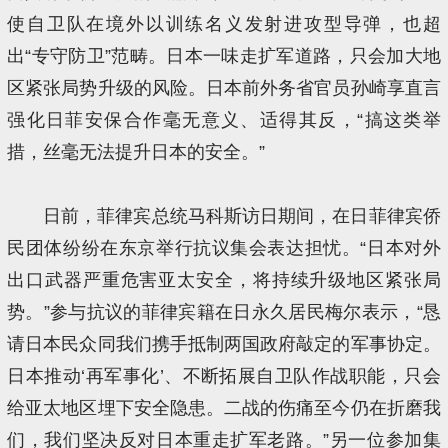
使自卫队在境外以训练名义发射进攻型导弹，也超
出“专守防卫”范畴。日本一味走扩军道路，只会加大地
区紧张局势升级的风险。日本前外务省官员孙崎享直言
强化日菲安保合作毫无意义、适得其反，“搞这类举
措，丝毫无法提升日本的安全。”
日前，菲律宾总统马科斯访日期间，在日菲律宾侨
民团体纷纷在东京举行抗议集会表达担忧。“日本对外
出口武器严重危害亚太安全，将持续升级地区紧张局
势。”参与抗议的菲律宾籍在日永久居民梅尔表示，“恳
请日本民众同我们携手抵制两国政府敲定的军事协定。
日本推动‘再军事化’、不断拓展自卫队作战职能，只会
给亚太地区埋下安全隐患。二战的伤痛至今仍在折磨我
们，我们坚决反对日本重走扩军老路。”另一位参加集