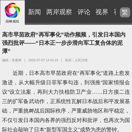
新闻
两岸观察
评论
视界
视频
繁
高市早苗政府“再军事化”动作频频，引发日本国内
强烈批评——“日本正一步步滑向军工复合体的泥
潭”
编辑：母曼晔
|
2026-07-07 14:43:23
|
来源：人民日报
近期，日本高市早苗政府在“再军事化”道路上愈发
激进，从大幅升级日菲军事勾连，到强推“国家情报会
议”设立法案，再到大力扶植防卫产业……日方接二连
三的扩军备武动作，正系统性瓦解日本战后和平发展基
础，严重挑衅战后国际秩序，严重威胁地区和平稳定，
不仅引发日本国内各界的强烈反对和批评，也再次为国
际社会敲响了日本“新型军国主义”成势为患的警钟。