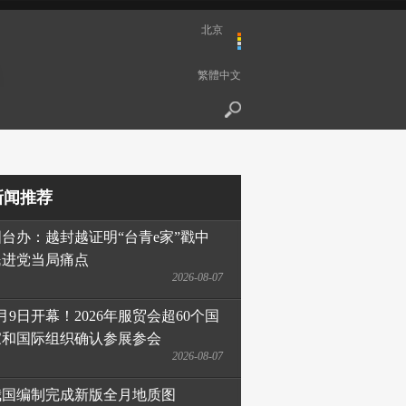
北京
繁體中文
新闻推荐
国台办：越封越证明“台青e家”戳中
民进党当局痛点
2026-08-07
月9日开幕！2026年服贸会超60个国
家和国际组织确认参展参会
2026-08-07
我国编制完成新版全月地质图