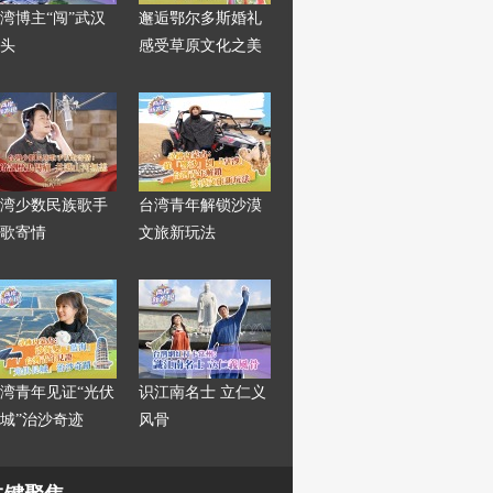
湾博主“闯”武汉
邂逅鄂尔多斯婚礼
头
感受草原文化之美
湾少数民族歌手
台湾青年解锁沙漠
歌寄情
文旅新玩法
湾青年见证“光伏
识江南名士 立仁义
城”治沙奇迹
风骨