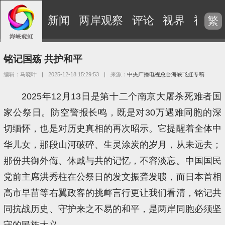
新闻
两岸观察
评论
视界
视频
繁
铭记国殇 共护和平
编辑：马晓叶
|
2025-12-18 15:29:53
|
来源：
中央广播电视总台海峡飞虹专稿
2025年12月13日是第十二个南京大屠杀死难者国
家公祭日。防空警报长鸣，既是对30万遇难同胞的深
切缅怀，也是对历史真相的再次昭示。它提醒着全体中
华儿女，那段山河破碎、生灵涂炭的岁月，从未远去；
那份共御外侮、休戚与共的记忆，不容淡忘。中国国民
党前主席洪秀柱在公祭日的发文振聋发聩，而日本首相
高市早苗等右翼政客的挑衅言行更让我们看清，铭记共
同抗战历史、守护来之不易的和平，是两岸同胞必须坚
守的民族大义。