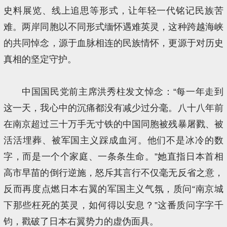
史料展览、线上追思等形式，让年轻一代铭记民族苦
难。两岸同胞以不同形式缅怀遇难英灵，这种跨越海峡
的共同悼念，源于血脉相连的民族情怀，更源于对历史
真相的坚定守护。
中国国民党前主席洪秀柱发文悼念：“每一年走到
这一天，我心中的沉痛都没有减少过分毫。八十八年前
在南京超过三十万手无寸铁的中国同胞被残暴屠戮、被
活活埋葬、被军国主义踩成血河。他们不是冰冷的数
字，而是一个个家庭、一条条生命。”她直指日本首相
高市早苗的倒行逆施，怒斥其言行不仅毫无反省之意，
反而再度点燃日本右翼的军国主义气氛，质问“南京城
下那些枉死的英灵，如何得以安息？”这番质问字字千
钧，戳破了日本右翼势力的虚伪面具。