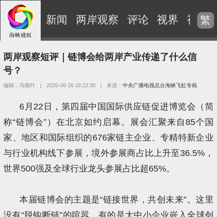
新闻
两岸观察
评论
视界
视频
繁
两岸观察短评｜链博会给两岸产业传递了什么信
号？
编辑：马晓叶
|
2026-06-26 18:22:30
|
来源：
中央广播电视总台海峡飞虹专稿
6月22日，第四届中国国际供应链促进博览会（简
称“链博会”）在北京如约启幕。展会汇聚来自85个国
家、地区和国际组织的676家链主企业、专精特新企业
与行业机构线下参展，境外参展商占比上升至36.5%，
世界500强及全球行业龙头参展占比超65%。
本届链博会的主题是“链接世界，共创未来”。这里
没有“脱钩断链”的喧嚣，有的是大中小企业嵌入全球创