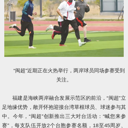
“闽超”近期正在火热举行，两岸球员同场参赛受到
关注。
福建是海峡两岸融合发展示范区的前沿，“闽超”立
足地缘优势，敞开怀抱迎接台湾草根球员、球迷参与其
中。今年，“闽超”创新推出三大对台活动：“喊您来参
赛”，每支队伍开放2个台胞参赛名额，18至45周岁、