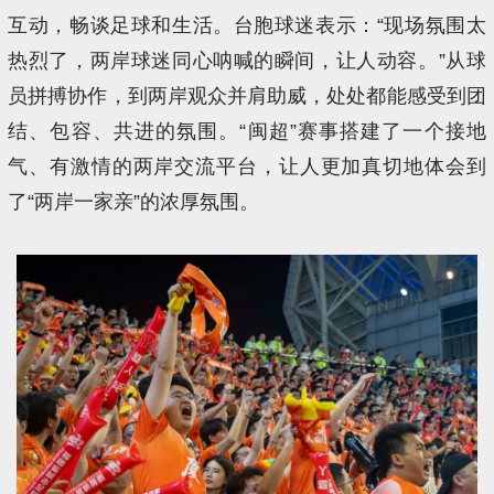
互动，畅谈足球和生活。台胞球迷表示：“现场氛围太
热烈了，两岸球迷同心呐喊的瞬间，让人动容。”从球
员拼搏协作，到两岸观众并肩助威，处处都能感受到团
结、包容、共进的氛围。“闽超”赛事搭建了一个接地
气、有激情的两岸交流平台，让人更加真切地体会到
了“两岸一家亲”的浓厚氛围。