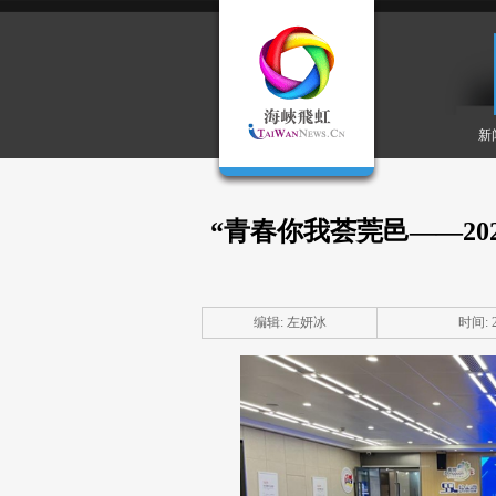
新
“青春你我荟莞邑——2
编辑: 左妍冰
时间: 20