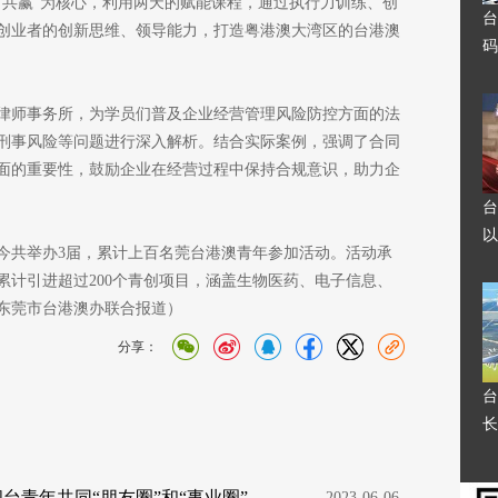
、共赢”为核心，利用两天的赋能课程，通过执行力训练、创
台
创业者的创新思维、领导能力，打造粤港澳大湾区的台港澳
码
律师事务所，为学员们普及企业经营管理风险防控方面的法
刑事风险等问题进行深入解析。结合实际案例，强调了合同
面的重要性，鼓励企业在经营过程中保持合规意识，助力企
台
以
今共举办3届，累计上百名莞台港澳青年参加活动。活动承
累计引进超过200个青创项目，涵盖生物医药、电子信息、
东莞市台港澳办联合报道）
分享：
台
长
台青年共同“朋友圈”和“事业圈”
  2023-06-06