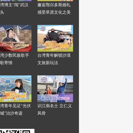
湾博主“闯”武汉
邂逅鄂尔多斯婚礼
头
感受草原文化之美
湾少数民族歌手
台湾青年解锁沙漠
歌寄情
文旅新玩法
湾青年见证“光伏
识江南名士 立仁义
城”治沙奇迹
风骨