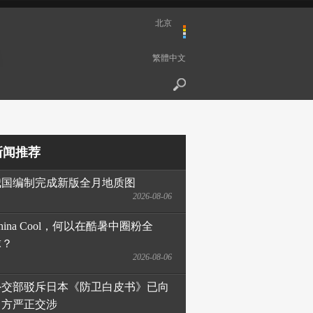
北京
繁體中文
新闻推荐
我国编制完成新版全月地质图
2026-08-06
hina Cool，何以在酷暑中圈粉全
球？
2026-08-06
外交部驳斥日本《防卫白皮书》已向
日方严正交涉