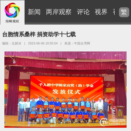
新闻
两岸观察
评论
视界
视频
繁
台胞情系桑梓 捐资助学十七载
编辑：左妍冰
|
2023-06-06 10:55:54
|
来源：中国台湾网