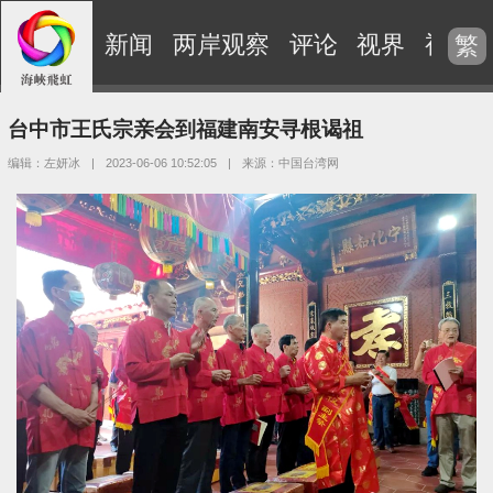
新闻
两岸观察
评论
视界
视频
繁
台中市王氏宗亲会到福建南安寻根谒祖
编辑：左妍冰
|
2023-06-06 10:52:05
|
来源：中国台湾网