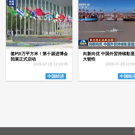
签约5万平方米！第十届进博会
向新向优 中国外贸持续彰显
招展正式启动
大韧性
2026-07-28 12:10:05
2026-07-28 12:03
中国经济
中国经