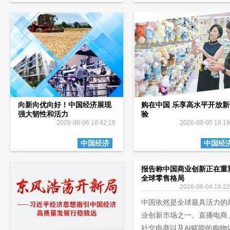
向新向优向好！中国经济展现
购在中国 乐享高水平开放新
强大韧性和活力
验
2026-08-06 16:42:18
2026-08-05 16:19
中国经济
中国经
报告称中国商业创新正在重
全球零售格局
2026-08-04 16:22
中国依然是全球最具活力的
业创新市场之一。直播电商
社交电商以及AI赋能的购物