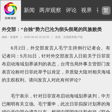
新闻
两岸观察
评论
视界
视频
繁
外交部：“台独”势力已沦为彻头彻尾的民族败类
编辑：母曼晔
|
2026-06-02 16:32:55
|
来源：央视新闻客户端
6月2日，外交部发言人毛宁主持例行记者会。有
记者问：5月31日，针对外交部发言人日前关于日菲宣
布启动海域划界谈判的表态，台湾当局外事主管部门发
表言论称对日菲此举予以肯定，并质疑大陆对相关海域
的主权权利。请问发言人对此有何评论?
毛宁表示，针对日菲宣布启动海域划界谈判，中方
已阐明有关立场。毛宁重申，此次日菲拟探讨划界的海
域位于中国台湾岛以东。根据中国国内法和包括《联合