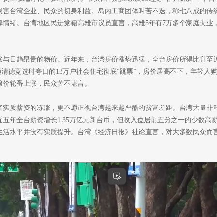
损害台湾企业、民众的切身利益。岛内工商团体叫苦不迭，称七八成的传
情绪。台湾地区民进党籍高雄市议员直言，高雄5年有7万多个家庭失业，
与日趋昂贵的物价。近年来，台湾房价涨势迅猛，全台房价所得比升至近1
。赖清德竞选时夸口的13万户社会住宅彻底“跳票”，房价居高不下，年轻
粮价轮番上涨，民众苦不堪言。
实质薪资的冻涨，更不愿正视台湾越来越严酷的贫富差距。台湾大量非科技
五年全台薪资增长1.35万亿元新台币，但收入位居前五分之一的少数高
生活水平并没有实质提升。台湾《经济日报》社论直言，对大多数民众而