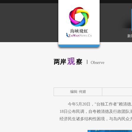
新
观
两岸
察
|
Observe
编辑: 何婧
今年5月20日，“台独工作者”赖
18日公布民调，自夸赖清德及行政团
经济民生诸多结构性困境，与岛内民众