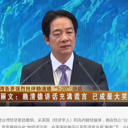
使台湾经济更趋脆弱。从英国《经济学人》到岛内财经媒体，都在忧心“台
贫富极端分化”的经济沉疴。在美国的施压以及民进党当局“献祭”下，台