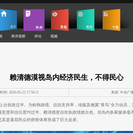
闻
两岸观察
评论
视频
赖清德漠视岛内经济民生，不得民心
时间: 2026-05-22 17:56:21
来源:
中央广
清德上台执政过半。为粉饰政绩、拉抬支持率，绿媒及侧翼“青鸟”全力动员
队满意度和信任度均过半。赖清德更自吹执政绩效出色。但岛内多家媒体毫
尤其是基层民众的彻骨体寒形成了巨大反差。