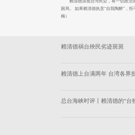
赖清德漠视台湾民众，将一切政治算
困局。 如果赖清德执意“自我陶醉”，
楠）
赖清德祸台殃民劣迹斑斑
赖清德上台满两年 台湾各界
总台海峡时评丨赖清德的“台