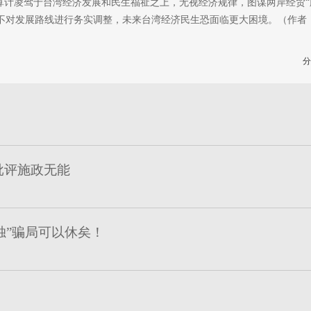
计凌驾于台湾经济发展和民生福祉之上，无视经济规律，图谋两岸经贸“脱
拒不对发展路线进行务实调整，未来台湾经济民生恐面临更大困境。（作者
分
批评施政无能
独”骗局可以休矣！