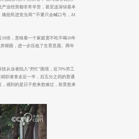
统产业经营都非常辛苦，甚至连深绿基本
痛批民进党当局““不要只会喊口号，AI
0倍，意味着一个家庭需不吃不喝10年
人购房艰困，进一步压低了生育意愿。两年
从业者陷入“穷忙”困境，近70%劳工
薪就职者拿走近一半，后五分之四的普通
言，感到的是日子愈来愈难过，前景愈来