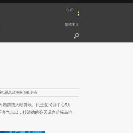
北京
繁體中文
播电视总台海峡飞虹专稿
，为赖清德大唱赞歌。民进党民调中心5月
不客气点出，赖清德的弥天谎言难掩岛内