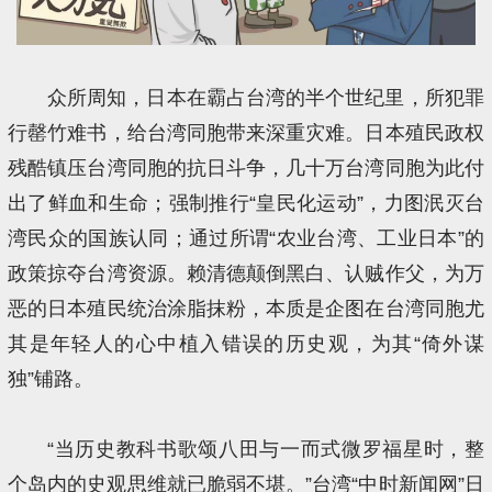
众所周知，日本在霸占台湾的半个世纪里，所犯罪
行罄竹难书，给台湾同胞带来深重灾难。日本殖民政权
残酷镇压台湾同胞的抗日斗争，几十万台湾同胞为此付
出了鲜血和生命；强制推行“皇民化运动”，力图泯灭台
湾民众的国族认同；通过所谓“农业台湾、工业日本”的
政策掠夺台湾资源。赖清德颠倒黑白、认贼作父，为万
恶的日本殖民统治涂脂抹粉，本质是企图在台湾同胞尤
其是年轻人的心中植入错误的历史观，为其“倚外谋
独”铺路。
“当历史教科书歌颂八田与一而式微罗福星时，整
个岛内的史观思维就已脆弱不堪。”台湾“中时新闻网”日