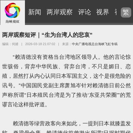
新闻
两岸观察
评论
视界
视频
繁
两岸观察短评｜“生为台湾人的悲哀”
编辑：何婧
|
2026-03-18 21:07:02
|
来源：
中央广播电视总台海峡飞虹专稿
“赖清德没有资格当台湾地区领导人。他的言论惊
世骇俗，背弃中华民族、背弃台湾，不只是媚日、恋
殖，居然打从内心认同日本军国主义，这个是很危险的
讯号。”中国国民党副主席萧旭岑针对赖清德日前公然
声称所谓“日本殖民台湾是为了推动‘东亚共荣圈’”的荒
谬言论这样批评道。
赖清德等绿营政客向来如此，一提到日本就膝盖发
软、脊梁骨全废。赖清德此前曾抛出所谓“日据时期代