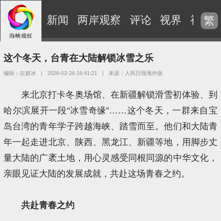
新闻
两岸观察
评论
视界
视频
繁
这个冬天，台青在大陆解锁冰雪之乐
编辑：左妍冰
|
2026-02-26 16:41:21
|
来源：人民日报海外版
来北京打卡冬奥场馆、在新疆解锁滑雪初体验、到
哈尔滨展开一段“冰雪奇缘”……这个冬天，一群来自宝
岛台湾的青年学子跨越海峡、踏雪而至。他们和大陆青
年一起走进北京、陕西、黑龙江、新疆等地，用脚步丈
量大陆的广袤土地，用心灵感受同根同源的中华文化，
亲眼见证大陆的发展成就，共赴这场青春之约。
共赴青春之约