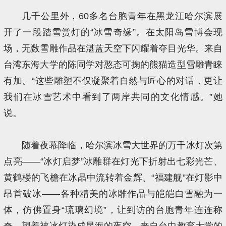
几千公里外，60多名台胞青年在黑龙江哈尔滨展
开了一段踏雪赏灯的“冰雪奇缘”。在太阳岛雪博会现
场，无数雪雕作品在湛蓝天空下闪耀着夺目光华。来自
台湾东海大学的陈同学对憨态可掬的熊猫造型雪雕青睐
有加。“这些雕塑不仅凝聚着自然与匠心的对话，更让
我们在冰雪艺术中看到了两岸共同的文化情感。”她
说。
随着夜幕降临，哈尔滨冰雪大世界的万千冰灯次第
点亮——“冰灯启梦”冰雕群在灯光下折射出七彩光芒、
黄鹤楼的飞檐在冰晶中流转着金辉、“福建舰”在灯影中
昂首破冰——各种精美的冰雕作品与皑皑白雪融为一
体，仿佛置身“琉璃幻境”，让到访的台胞青年连连称
奇。望着被冰灯染成星海的夜空，来自台中教育大学的