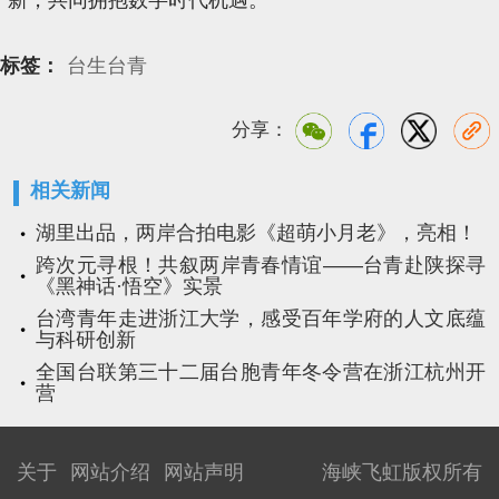
标签：
台生台青
分享：
相关新闻
湖里出品，两岸合拍电影《超萌小月老》，亮相！
跨次元寻根！共叙两岸青春情谊——台青赴陕探寻
《黑神话·悟空》实景
台湾青年走进浙江大学，感受百年学府的人文底蕴
与科研创新
全国台联第三十二届台胞青年冬令营在浙江杭州开
营
关于
网站介绍
网站声明
海峡飞虹版权所有