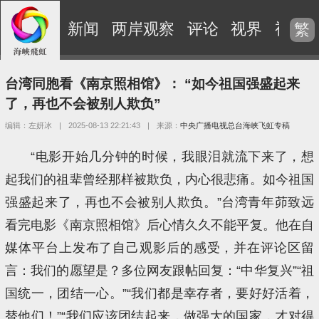
新闻
两岸观察
评论
视界
视频
繁
台湾同胞看《南京照相馆》： “如今祖国强盛起来
了，再也不会被别人欺负”
编辑：左妍冰
|
2025-08-13 22:21:43
|
来源：
中央广播电视总台海峡飞虹专稿
“电影开始几分钟的时候，我眼泪就流下来了，想
起我们的祖辈曾经那样被欺负，内心很悲痛。如今祖国
强盛起来了，再也不会被别人欺负。”台湾青年茆致远
看完电影《南京照相馆》后心情久久不能平复。他在自
媒体平台上发布了自己观影后的感受，并在评论区留
言：我们的愿望是？多位网友跟帖回复：“中华复兴”“祖
国统一，团结一心。”“我们都是幸存者，要好好活着，
替他们！”“我们应该团结起来，做强大的国家，才对得