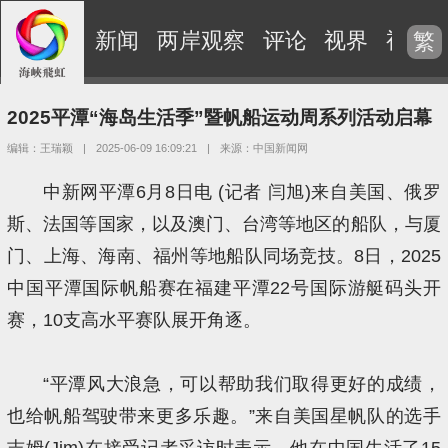
新闻
两岸观察
评论
视界
视频
繁
2025平潭“海岛生活季”暨帆船运动周系列活动启幕
编辑：王瑞颖
|
2025-06-09 16:09:21
|
来源：中国新闻网
中新网平潭6月8日电 (记者 闫旭)来自美国、俄罗
斯、法国等国家，以及澳门、台湾等地区的船队，与厦
门、上海、海南、福州等地船队同场竞技。8日，2025
中国平潭国际帆船赛在福建平潭22号国际游艇码头开
赛，10支高水平赛队展开角逐。
“平潭风大浪急，可以帮助我们取得更好的成绩，
也给帆船驾驶带来更多乐趣。”来自美国星帆队的选手
吉姆(Jim)在接受记者采访时表示，他在中国生活了15