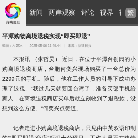
新闻
两岸观察
评论
视界
视频
繁
平潭购物离境退税实现“即买即退”
编辑：左妍冰
|
2025-05-06 11:49:44
|
来源：福建日报
本报讯 （张哲昊） 近日，在位于平潭台创园的小
购离境退税商店，台胞何奕兴现场购买了一台总价为
2299元的手机。随后，他在工作人员的引导下成功办
理了退税。“我过几天就要回台湾了，准备买部手机给
家人，在离境退税商店买单后就立刻收到了退税款，没
想到这么方便。”何奕兴点赞道。
记者走进小购离境退税商店，只见由中英双语印制
的“‘即买即退’商店”标识十分醒目，工作人员正在热情