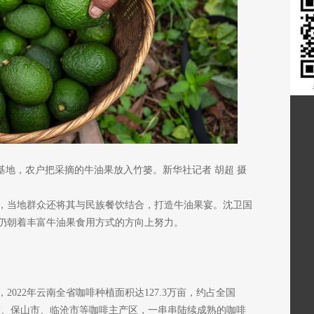
基地，农户把采摘的牛油果放入竹篓。新华社记者 胡超 摄
，当地群众还将其与民族餐饮结合，打造牛油果宴。沈卫国
仍朝着丰富牛油果食用方式的方向上努力。
022年云南全省咖啡种植面积达127.3万亩，约占全国
洱市、保山市、临沧市等咖啡主产区，一串串陆续成熟的咖啡