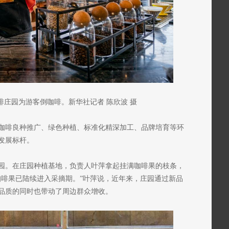
啡庄园为游客倒咖啡。新华社记者 陈欣波 摄
咖啡良种推广、绿色种植、标准化精深加工、品牌培育等环
发展标杆。
园。在庄园种植基地，负责人叶萍拿起挂满咖啡果的枝条，
咖啡果已陆续进入采摘期。”叶萍说，近年来，庄园通过新品
品质的同时也带动了周边群众增收。