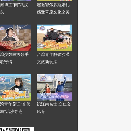
湾博主“闯”武汉
邂逅鄂尔多斯婚礼
头
感受草原文化之美
湾少数民族歌手
台湾青年解锁沙漠
歌寄情
文旅新玩法
湾青年见证“光伏
识江南名士 立仁义
城”治沙奇迹
风骨