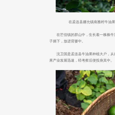
在孟连县娜允镇南雅村牛油果
在芒信镇的群山中，生长着一株株牛
子摘下，放进背篓中。
沈卫国是孟连县牛油果种植大户，从
果产业发展迅速，经考察后便投身其中。