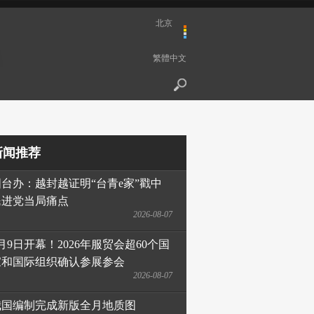
北京
繁體中文
新闻推荐
国台办：越封越证明“台青e家”戳中
民进党当局痛点
2026-08-07
月9日开幕！2026年服贸会超60个国
家和国际组织确认参展参会
2026-08-07
我国编制完成新版全月地质图