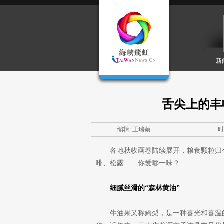
新
舌尖上的丰
编辑: 王瑞颖
时间
各地秋收画卷陆续展开，粮食颗粒归
啡、松露……你爱哪一味？
细腻丝滑的“森林黄油”
牛油果又称鳄梨，是一种喜光和喜温