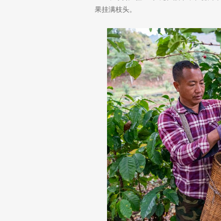
果挂满枝头。