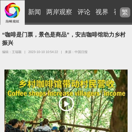
新闻
两岸观察
评论
视界
视频
繁
“咖啡是门票，景色是商品”，安吉咖啡馆助力乡村
振兴
编辑：王瑞颖
|
2023-10-10 10:54:22
|
来源：中国日报