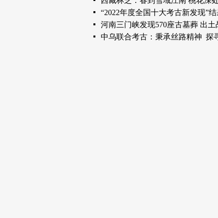
西藏林芝：春到雪域江南 桃花深处
“2022年度全国十大考古新发现”
河南三门峡发现570座古墓葬 出
中乌联合考古：秉承丝路精神  探