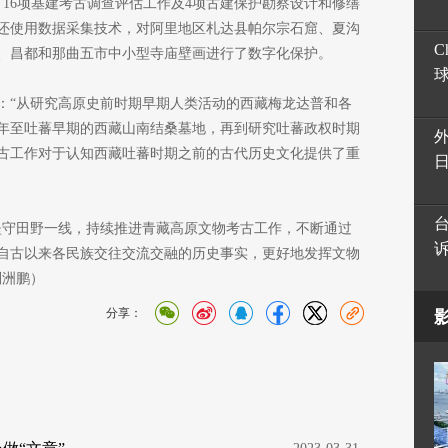
16项基建考古调查评估工作及4项古建保护勘察设计和修缮
还使用数据采集技术，对阿里地区札达县帕尔宗石窟、夏沟
C
、昌都和那曲五市中小型寺庙壁画进行了数字化保护。
：“从研究高原史前时期早期人类活动的西藏梅龙达普和各
0年至吐蕃早期的西藏山南结桑墓地，再到研究吐蕃政权时期
古工作对于认知西藏吐蕃时期之前的古代历史文化提供了重
坚守田野一线，持续推进青藏高原文物考古工作，不断通过
自古以来各民族交往交流交融的历史事实，更好地发挥文物
刘洲鹏）
分享：