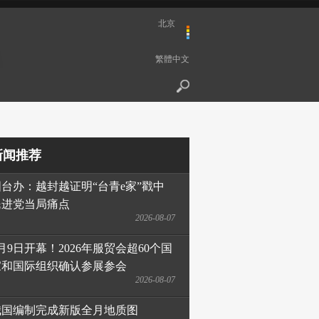
北京
繁體中文
新闻推荐
国台办：越封越证明“台青e家”戳中
民进党当局痛点
2026-08-07
月9日开幕！2026年服贸会超60个国
家和国际组织确认参展参会
2026-08-07
我国编制完成新版全月地质图