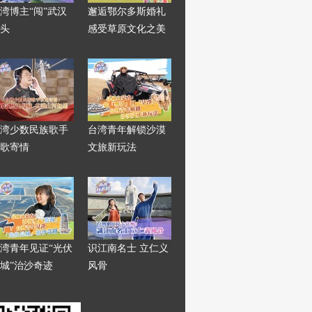
湾博主“闯”武汉
邂逅鄂尔多斯婚礼
头
感受草原文化之美
湾少数民族歌手
台湾青年解锁沙漠
歌寄情
文旅新玩法
湾青年见证“光伏
识江南名士 立仁义
城”治沙奇迹
风骨