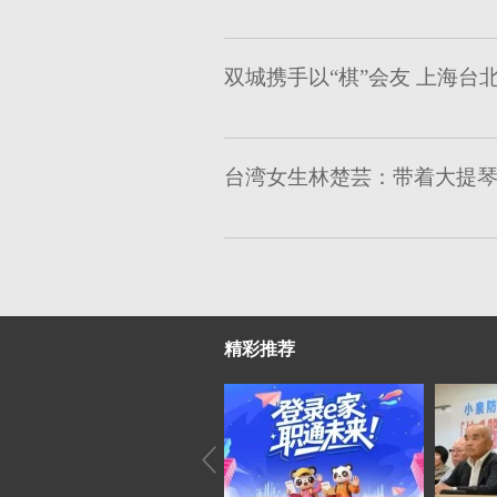
双城携手以“棋”会友 上海台北
台湾女生林楚芸：带着大提
精彩推荐