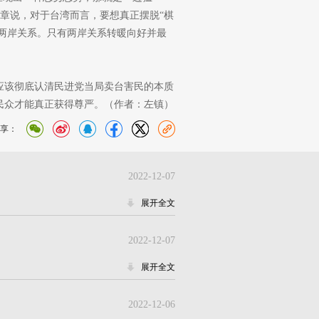
文章说，对于台湾而言，要想真正摆脱“棋
于两岸关系。只有两岸关系转暖向好并最
应该彻底认清民进党当局卖台害民的本质
民众才能真正获得尊严。（作者：左镇）
享：
2022-12-07
展开全文
2022-12-07
展开全文
2022-12-06