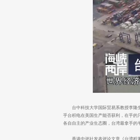
台中科技大学国际贸易系教授李隆生
乎台积电在美国生产能否获利，在乎的
各自自主的产业生态圈，台湾最拿手的
香港中评社发表评论文章《台湾积