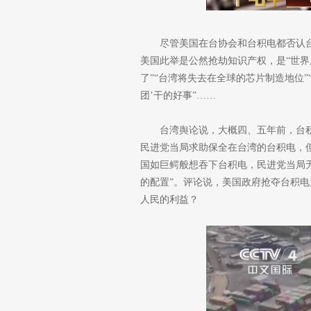
尽管美国在台协会和台积电都否认
美国此举是公然抢劫知识产权，是“世界上
了”“台湾将失去在全球的芯片制造地位”
团’干的好事”……
台湾舆论说，大概四、五年前，台积
民进党当局求助保全在台湾的台积电，
国如巨鳄般想吞下台积电，民进党当局
的配置”。评论说，美国政府抢夺台积
人民的利益？