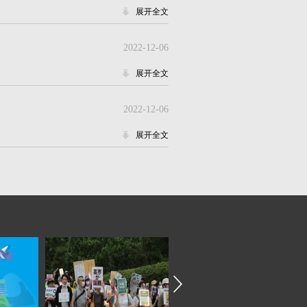
展开全文
2022-12-06
展开全文
2022-12-06
展开全文