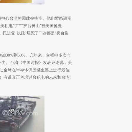
遍担心台湾将因此被掏空。他们愤怒谴责
积电’了”“‘护台神山’被美国抢走
民进党‘执政’烂死了”“这都是‘卖台集
30%到50%。几年来，台积电多次向
压力。台湾《中国时报》发表评论说，美
协助全球在半导体供应链重整上进行最佳
们）有谁真正考虑过台积电的未来和台湾