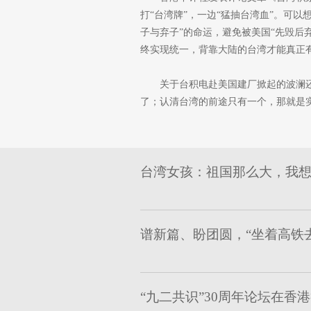
打“台湾牌”，一边“猛抽台湾血”。可
子与弃子”的命运，避免被美国“先毁后
终实现统一，背靠大陆的台湾才能真正有
关于台积电赴美国建厂掀起的波澜
了；认清台湾的前途只有一个，那就是
台湾女孩：祖国那么大，我
谱新篇、盼团圆，“坐着高铁
“九二共识”30周年论坛在香