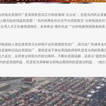
台积电在美国开厂是美国有意在芯片制造领域“去台化”，但是岛内民众普
最无耻的强盗和恶霸！”岛内有网友在社交平台愤怒留言“台积电现在叫‘美
“台湾人才正在被美国掏空，未来将会‘慢性失血’”“台积电被美国蚕食鲸吞，
电创始人张忠谋曾表示台积电不会到美国投资设厂，因为设厂的成本会增加
但是最终仍远赴美国设厂，显然是迫于来自美国政府和民进党当局的双重
无力反抗，反而拿台积电当作政治筹码，不断向美国谄媚，还表示“愿意
电为的是美国利益，民进党当局奉献台积电企图得到的是政治利益，（他