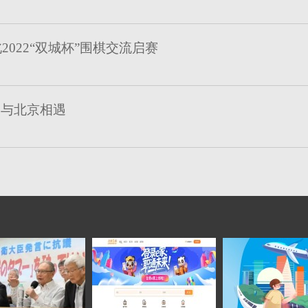
2022“双城杯”围棋交流启赛
琴与北京相遇