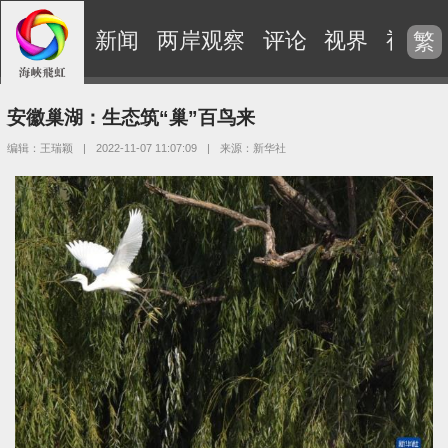
新闻
两岸观察
评论
视界
视频
繁
安徽巢湖：生态筑“巢”百鸟来
编辑：王瑞颖
|
2022-11-07 11:07:09
|
来源：新华社