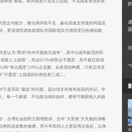
“投降派”标签。两岸旅游只见台人赴陆、不见陆客来台的单
”的意志与能力，赖当局佯装不见，躲在四成支持度的同温层
冷，更深深忧虑执政团队对国际现实与潮流变迁的感知能
民意认为“两岸5年内可能发生战争”，其中以低年龄层的民
或家人上战场”，高达63.9%的民众不愿意，其中超过四成
5%)和“有点愿意”(10%)之总数。从政党结构看，只有泛绿支
中“不愿意”上战场的比例也有三成二。
对于是否应“避战”的问题，蓝白绿支持者有很高的共识。毕
个人、每一个家庭，不论政治倾向如何，都有可能因他人的政
。
折，台湾社会的民主肌理犹存。去年“大罢免”大失败的清晰
机构民选多数的偷袭。而今年民间人士更应再次奋起，以身
台