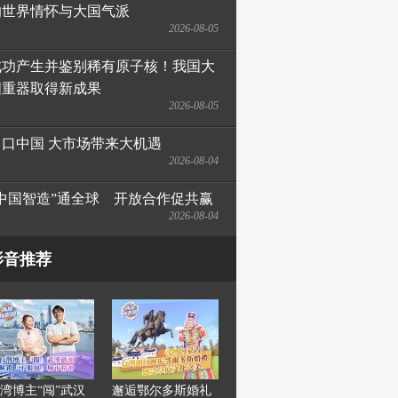
的世界情怀与大国气派
2026-08-05
成功产生并鉴别稀有原子核！我国大
国重器取得新成果
2026-08-05
出口中国 大市场带来大机遇
2026-08-04
“中国智造”通全球　开放合作促共赢
2026-08-04
影音推荐
湾博主“闯”武汉
邂逅鄂尔多斯婚礼