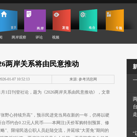
闻
两岸观察
评论
视频
026两岸关系将由民意推动
26-01-07 10:52:13
来源: 参考消息网
1月1日刊登社论，题为《2026两岸关系由民意推动》，文章
扩张野心持续升高”，预示民进党当局在新的一年，仍将以硬
元新台币约合0.22元人民币——本网注)天价军购特别预算、修
策略”、限缩民选公职人员赴陆交流，并延续“大罢免”期间的