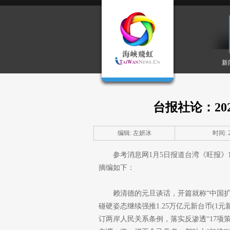
新
台报社论：2
编辑: 左妍冰
时间: 20
参考消息网1月5日报道台湾《旺报》
摘编如下：
赖清德的元旦谈话，开篇就称“中国
碰硬姿态继续强推1.25万亿元新台币(1
订两岸人民关系条例，落实反渗透“17项