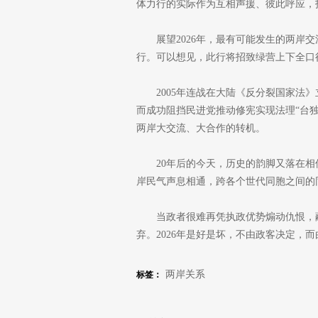
体力行的实际作为互相声援、彼此呼应，
展望2026年，最有可能发生的两岸
行。可以想见，此行将招致绿营上下全口
2005年连战在大陆《反分裂国家法
而成功阻挡民进党推动修宪实现法理“台独
两岸大交流、大合作的转机。
20年后的今天，历史的韵脚又落在
岸民气声息相通，跨各个世代同胞之间的
当政者很难再凭执政优势煽动仇恨，
弃。2026年是好是坏，不由政客决定，
两岸关系
标签：