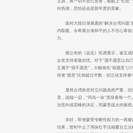
主调，将一切不合己意者，都贴上“红统”
向热潮，恐怕还会是新年度的景象。
面对大陆日渐展露的“解决台湾问题
内取暖。令希冀台海和平的人不但心寒齿
力。
甫公布的《远见》民调显示，逾五成
众党支持者最担忧。对于“愿不愿意让自己
五属于“很不愿意”，大幅领先“很愿意”(1
持者“愿意”比例超过半数，但泛绿支持者
显然台湾政党对立问题虽然严重，但
竟，战端一启，“同岛一命”意味着每一
治意向或层峰的决定，而蒙受战火的摧残
幸好，即便蒙受专断性权力的一再摧
结果，暂时中止了用抹红手法颠覆台立法