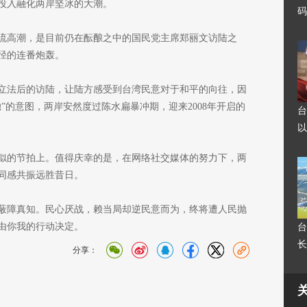
投入融化两岸坚冰的大潮。
码
交流高潮，是目前仍在酝酿之中的国民党主席郑丽文访陆之
径的连番炮轰。
》立法后的访陆，让陆方感受到台湾民意对于和平的向往，因
”的意图，两岸安然度过陈水扁暴冲期，迎来2008年开启的
台
以
相似的节拍上。值得庆幸的是，在网络社交媒体的努力下，两
同感共振远胜昔日。
蔽障真知。民心厌战，赖当局却逆民意而为，终将遭人民抛
而由你我的行动决定。
台
长
分享：