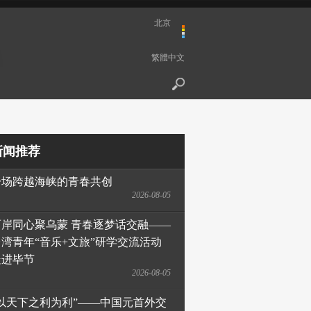
北京
繁體中文
新闻推荐
一场跨越海峡的青春共创
2026-08-05
两岸同心聚乌蒙 青春逐梦话交融——
台湾青年“音乐+文旅”研学交流活动
走进毕节
2026-08-05
“以天下之利为利”——中国元首外交