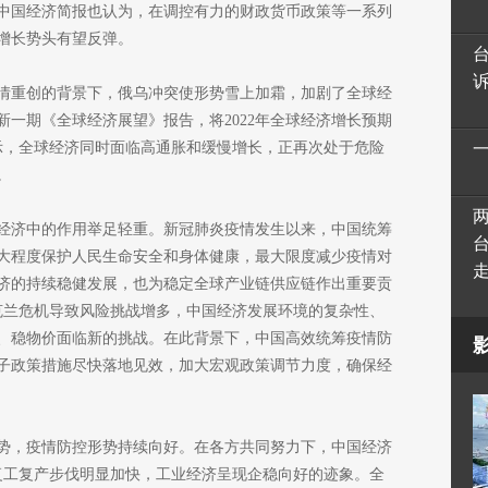
期中国经济简报也认为，在调控有力的财政货币政策等一系列
增长势头有望反弹。
疫情重创的背景下，俄乌冲突使形势雪上加霜，加剧了全球经
新一期《全球经济展望》报告，将2022年全球经济增长预期
表示，全球经济同时面临高通胀和缓慢增长，正再次处于危险
。
经济中的作用举足轻重。新冠肺炎疫情发生以来，中国统筹
大程度保护人民生命安全和身体健康，最大限度减少疫情对
济的持续稳健发展，也为稳定全球产业链供应链作出重要贡
乌克兰危机导致风险挑战增多，中国经济发展环境的复杂性、
、稳物价面临新的挑战。在此背景下，中国高效统筹疫情防
子政策措施尽快落地见效，加大宏观政策调节力度，确保经
势，疫情防控形势持续向好。在各方共同努力下，中国经济
复工复产步伐明显加快，工业经济呈现企稳向好的迹象。全