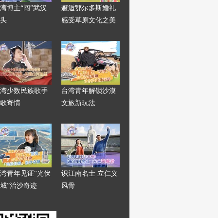
湾博主“闯”武汉
邂逅鄂尔多斯婚礼
头
感受草原文化之美
湾少数民族歌手
台湾青年解锁沙漠
歌寄情
文旅新玩法
湾青年见证“光伏
识江南名士 立仁义
城”治沙奇迹
风骨