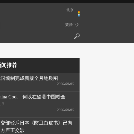
北京
繁體中文
新闻推荐
我国编制完成新版全月地质图
2026-08-06
hina Cool，何以在酷暑中圈粉全
球？
2026-08-06
外交部驳斥日本《防卫白皮书》已向
日方严正交涉