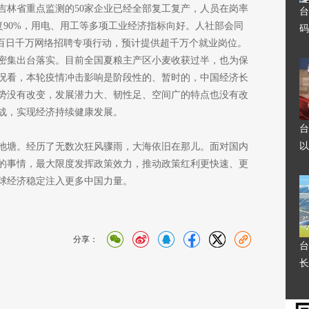
，吉林省重点监测的50家企业已经全部复工复产，人员在岗率
台
恢复90%，用电、用工等多项工业经济指标向好。人社部会同
码
”百日千万网络招聘专项行动，预计提供超千万个就业岗位。
密集出台落实。目前全国夏粮主产区小麦收获过半，也为保
况看，本轮疫情冲击影响是阶段性的、暂时的，中国经济长
势没有改变，发展潜力大、韧性足、空间广的特点也没有改
战，实现经济持续健康发展。
台
以
池塘。经历了无数次狂风骤雨，大海依旧在那儿。面对国内
的事情，最大限度发挥政策效力，推动政策红利更快速、更
球经济稳定注入更多中国力量。
分享：
台
长