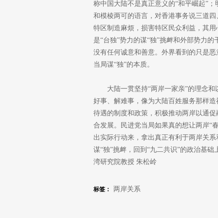
称中国大陆不是真正意义的“和平崛起”
和模棱两可的语言，对香港事务说三道四
特区制造麻烦，损害特区民众利益，其用
是“台独”势力的谋“独”挑衅和外部势力
没有任何诚意和善意。外界看到的只是恶
当局谋“独”的本质。
大陆一贯坚持“两岸一家亲”的理念
好事、解难事，像为大陆百姓服务那样造
待遇的制度和政策，积极推动两岸以通促
合发展。民进党当局如果真的想让两岸“
出实际行动来，拿出真正有利于两岸关系
谋“独”挑衅，回到“九二共识”的政治基
湾研究院教授 朱松岭
两岸关系
标签：