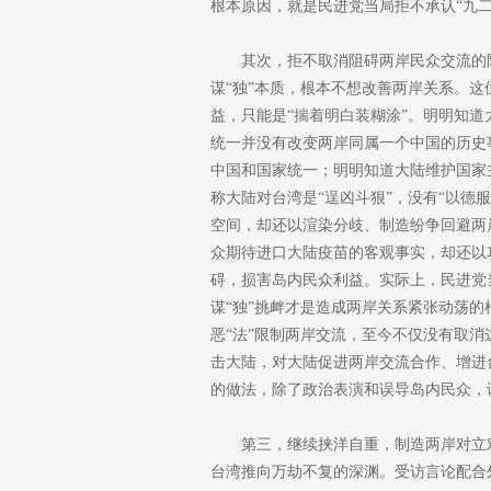
根本原因，就是民进党当局拒不承认“九二
其次，拒不取消阻碍两岸民众交流的
谋“独”本质，根本不想改善两岸关系。
益，只能是“揣着明白装糊涂”。明明知
统一并没有改变两岸同属一个中国的历史
中国和国家统一；明明知道大陆维护国家
称大陆对台湾是“逞凶斗狠”，没有“以德
空间，却还以渲染分歧、制造纷争回避两
众期待进口大陆疫苗的客观事实，却还以
碍，损害岛内民众利益。实际上，民进党当
谋“独”挑衅才是造成两岸关系紧张动荡的
恶“法”限制两岸交流，至今不仅没有取
击大陆，对大陆促进两岸交流合作、增进
的做法，除了政治表演和误导岛内民众，
第三，继续挟洋自重，制造两岸对立
台湾推向万劫不复的深渊。受访言论配合