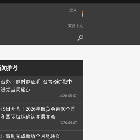
北京
繁體中文
新闻推荐
国台办：越封越证明“台青e家”戳中
民进党当局痛点
2026-08-07
月9日开幕！2026年服贸会超60个国
家和国际组织确认参展参会
2026-08-07
我国编制完成新版全月地质图