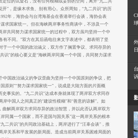
性质定位的试金石，没有任何模糊或妥协的空间，离开“九二共
花开”，是缘木求鱼、别有用心。众所周知，“九二共识”的历
C
992年，海协会与台湾海基会在香港举行会谈，海协会表
力谋求国家统一。但在海峡两岸事务性商谈中，不涉及一个
峡两岸共同努力谋求国家统一的过程中，双方虽均坚持一个中
各有不同。”双方在其后函电往来文字表述中，都表明了坚
对于一个中国的政治涵义，双方作了搁置争议、求同存异的
二共识”的核心要义是“海峡两岸同属一个中国，共同努力谋求
个中国政治涵义的争议歪曲为坚持一个中国原则的争议，把
国原则”“努力谋求国家统一”，说成是大陆方面的片面概
历史事实的。“九二共识”达成本身就体现了两岸双方求同存
岸中国人之间真正的“建设性模糊”和“善意的谅解”。如
词，曲解两岸双方求同存异的政治智慧，并以此否认两岸双方
两岸同属一个国家，而不是国与国关系”这一两岸关系的根本
九二共识”的共同政治基础上，两岸进行了“汪辜会谈”，推
两岸关系和平发展的新局面。造成当前两岸关系困难局面的