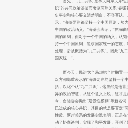
首先，“九二共识”是事关两岸关系
识”的共同政治基础而奢谈两岸关系“春暖
史事实和核心要义清楚明白，不容否认。1
示，“海峡两岸都坚持一个中国原则，努
中国的政治涵义。”海基会表示，“在海
国的原则，但对于一个中国的涵义，认知
持一个中国原则、追求国家统一的态度，
处理，后被概括为“九二共识”。因此“九
国家统一”。
而今天，民进党当局却把当时搁置一
双方都郑重表示的“海峡两岸均坚持一个中
括，以此否认“九二共识”，这显然是违背
异的政治智慧，从这个意义上说，这才是两
今，台陆委会抛出“建设性模糊”等新名
已达成的核心共识，其目的就是要否定“
性质。两岸关系的发展实践表明，正是在“
动了协商谈判，实现了和平发展，开创了