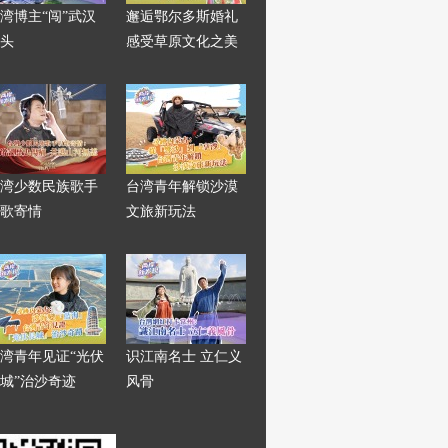
湾博主“闯”武汉
邂逅鄂尔多斯婚礼
头
感受草原文化之美
湾少数民族歌手
台湾青年解锁沙漠
歌寄情
文旅新玩法
湾青年见证“光伏
识江南名士 立仁义
城”治沙奇迹
风骨