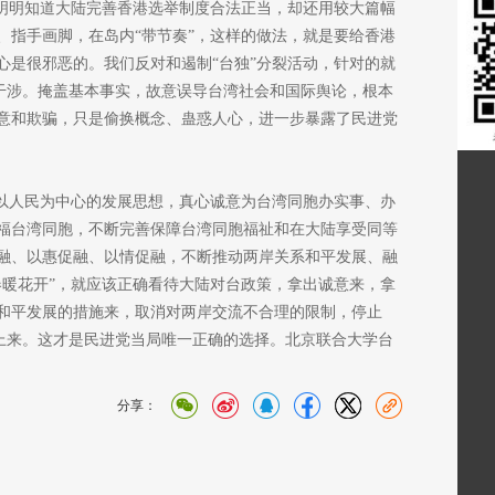
；明明知道大陆完善香港选举制度合法正当，却还用较大篇幅
、指手画脚，在岛内“带节奏”，这样的做法，就是要给香港
心是很邪恶的。我们反对和遏制“台独”分裂活动，针对的就
的干涉。掩盖基本事实，故意误导台湾社会和国际舆论，根本
意和欺骗，只是偷换概念、蛊惑人心，进一步暴露了民进党
和以人民为中心的发展思想，真心诚意为台湾同胞办实事、办
福台湾同胞，不断完善保障台湾同胞福祉和在大陆享受同等
融、以惠促融、以情促融，不断推动两岸关系和平发展、融
春暖花开”，就应该正确看待大陆对台政策，拿出诚意来，拿
和平发展的措施来，取消对两岸交流不合理的限制，停止
础上来。这才是民进党当局唯一正确的选择。北京联合大学台
分享：