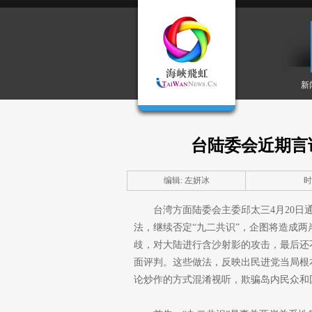
新
台陆委会近期言
编辑: 左妍冰
时间
台湾方面陆委会主委邱太三4月20日
法，继续否定“九二共识”，企图将造成
歧，对大陆进行含沙射影的攻击，最后还
面评判。这些做法，反映出民进党当局根
论炒作的方式混淆视听，欺骗岛内民众和