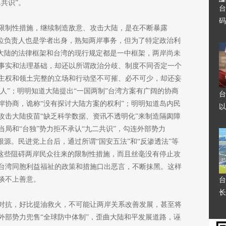
共识”。
台
码
限制性措施，继续制造敌意、攻击大陆，是在不断暴露
这位负责人也是学者出身，熟知两岸事务，但为了特定政治利
道大陆的法律框架和台湾的现行规定都是一中框架，两岸尚未
事实和法理基础，却还以所谓政治分歧、制度不同否定一个
主权和领土完整的立场和行动坚不可摧、必不可少，却还妄
服人”；明明知道大陆提出“一国两制”台湾方案有广阔的协商
台
岸协商，诡称“没有探讨大陆方案的权利”；明明知道岛内民
以
攻击大陆疫苗“缺乏科学数据、资讯不透明化”来制造隔阂障
局和“台独”势力拒不承认“九二共识”，勾连外部势力
根源。民进党上台后，通过所谓“国安五法”和“反渗透法”等
消这些阻碍两岸民众往来的限制性措施，而且丝毫没有停止攻
台湾同胞利益福祉的政策和措施口出恶言，不断抹黑。这样
谈不上善意。
台
长
对抗，好比提油救火，不可能让两岸关系改善发展，甚至将
外部势力兜售“全球防中体制”，歪曲大陆和平发展道路，诬