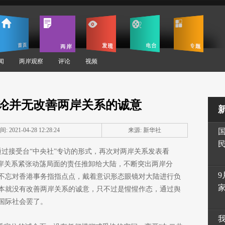
闻
两岸观察
评论
视频
论并无改善两岸关系的诚意
: 2021-04-28 12:28:24
来源: 新华社
通过接受台“中央社”专访的形式，再次对两岸关系发表看
两岸关系紧张动荡局面的责任推卸给大陆，不断突出两岸分
9
不忘对香港事务指指点点，戴着意识形态眼镜对大陆进行负
本就没有改善两岸关系的诚意，只不过是惺惺作态，通过舆
国际社会罢了。