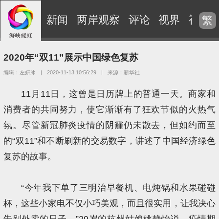
新闻
两岸观察
评论
视界
视频
繁
2020年“双11”展示中国绿色复苏
编辑：左妍冰
|
2020-11-13 10:56:29
|
来源：新华社
11月11日，这曾是日历牌上的普通一天。商家和
消费者的共同努力，使它渐渐有了狂欢节似的火热气
氛。尽管新冠肺炎疫情的阴霾仍未散去，但如约而至
的“双11”和不断刷新的交易数字，讲述了中国经济绿色
复苏的故事。
“今年我下单了三明治早餐机、电炖锅和水果碰碰
杯，这些小家电不仅小巧美观，而且很实用，让我决心
告别外卖的日子。”29岁的杭州姑娘姚静怡说，疫情期