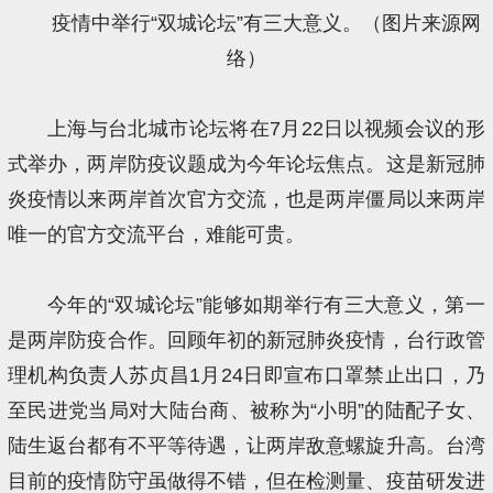
疫情中举行“双城论坛”有三大意义。（图片来源网
络）
上海与台北城市论坛将在7月22日以视频会议的形
式举办，两岸防疫议题成为今年论坛焦点。这是新冠肺
炎疫情以来两岸首次官方交流，也是两岸僵局以来两岸
唯一的官方交流平台，难能可贵。
今年的“双城论坛”能够如期举行有三大意义，第一
是两岸防疫合作。回顾年初的新冠肺炎疫情，台行政管
理机构负责人苏贞昌1月24日即宣布口罩禁止出口，乃
至民进党当局对大陆台商、被称为“小明”的陆配子女、
陆生返台都有不平等待遇，让两岸敌意螺旋升高。台湾
目前的疫情防守虽做得不错，但在检测量、疫苗研发进