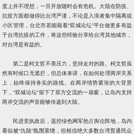
度上并不理想，一旦开放随时会有危机。大陆在防疫、
抗疫方面都做得比台湾严谨，不论是入境者集中隔离或
小区管理，台北市若能藉着“双城论坛”平台做更多有益
于台湾抗疫的工作，将这些经验分享给台湾其他城市，
对台湾是有益的。
第二是柯文哲不畏压力，坚持走对的路。柯文哲虽
然有时候口无遮拦，但总体来讲，在如何处理两岸关系
上，始终保持务实的路线。在两岸情势紧张的大背景
下，“双城论坛”留下了双方交流的一扇窗，让岛内支持
两岸交流的声音能够传递到大陆。
民进党执政后，遥控绿色网军抢占舆论阵地，岛内
看似被“仇陆”氛围萦绕，但相信绝大多数台湾普通民众