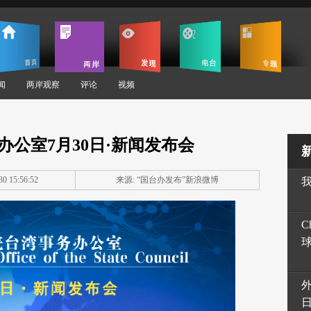
闻
两岸观察
评论
视频
办公室7月30日·新闻发布会
0 15:56:52
来源: “国台办发布”新浪微博
C