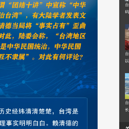
台
码
台
以
台
长