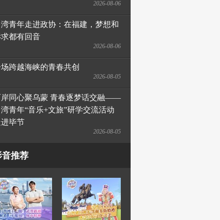
2026-08-06
台湾青年走进政协：在福建，梦想和
诉求都有回音
2026-08-06
一场跨越海峡的青春共创
2026-08-05
两岸同心聚乌蒙 青春逐梦话交融——
台湾青年“音乐+文旅”研学交流活动
走进毕节
2026-08-05
影音推荐