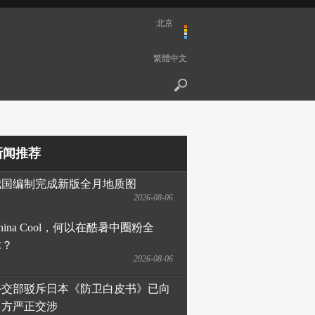
北京
繁體中文
新闻推荐
我国编制完成新版全月地质图
2026-08-06
hina Cool，何以在酷暑中圈粉全
球？
2026-08-06
外交部驳斥日本《防卫白皮书》已向
日方严正交涉