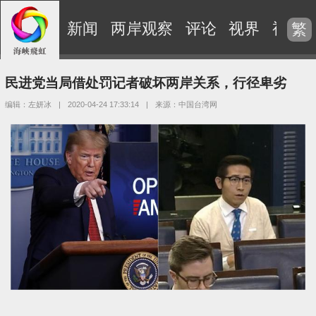
新闻
两岸观察
评论
视界
视频
繁
民进党当局借处罚记者破坏两岸关系，行径卑劣
编辑：左妍冰
|
2020-04-24 17:33:14
|
来源：中国台湾网