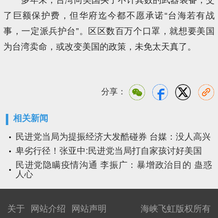
了巨额保护费，但华府迄今都不愿承诺“台海若有战
事，一定派兵护台”。区区数百万个口罩，就想要美国
为台湾卖命，或改变美国的政策，未免太天真了。
分享：
相关新闻
民进党当局为提振经济大发酷碰券 台媒：没人高兴
卑劣行径！张亚中:民进党当局打自家孩讨好美国
民进党隐瞒疫情沟通 李振广：暴增政治目的 蛊惑
人心
关于
网站介绍
网站声明
海峡飞虹版权所有