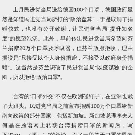
上月民进党当局送给德国100个口罩，德国政府显
然是知道民进党当局所打的“政治盘算”，于是取消了捐
赠仪式，也没有公开致谢，让民进党当局“提升知名
度”的愿望泡汤。此外，早前传出民进党当局希望向芬
兰捐赠20万个口罩及呼吸器，但芬兰政府拒收，理由
据说是“只接受以个人身份捐赠，不接受以政府身份捐
赠”。这当然是芬兰识破了民进党当局“以疫谋独”的企
图，所以拒绝“政治口罩”。
台湾的“口罩外交”不仅在欧洲碰钉子，在亚洲也栽
了大跟头。民进党当局之前宣布捐赠100万个口罩给新
南向政策的部分国家，包括新加坡。新加坡总理李夫人
何晶在脸谱网上转载台湾捐赠口罩的新闻后，写
下“Errrr…（呃…）”的评论，引了一段关于口罩的恩怨