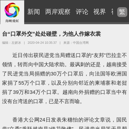
新闻
两岸观察
评论
视界
视频
繁
台“口罩外交”处处碰壁，为他人作嫁衣裳
编辑：左妍冰
|
2020-04-24 10:35:37
|
来源：中国台湾网
近日传出获民进党当局赠送口罩的“友邦”巴拉圭不
领情，转而向中国大陆求助。最讽刺的还是，越南接受
了民进党当局捐赠的30万个口罩后，向法国等欧洲国
家捐了55万个口罩，以及分别向邻近的柬埔寨和老挝
捐了39万和34万个口罩。越南向外捐赠的口罩当中有
没有台湾送的口罩，已是不言而喻。
香港大公网24日发表朱穗怡的评论文章说，国民
党“立委”质疑越南是“借花敬佛”，民进党当局等于是帮