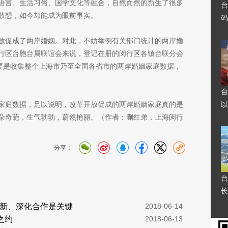
语言、生活习俗、国学文化等融合，自然而然的新生了很多
台
敢想，如今却能成为眼前事实。
码
放促成了两岸婚姻。对此，不妨举例有关部门统计的两岸婚
行区台胞台属联谊会来说，登记在册的闵行区各镇台联分会
，要是收集整个上海市乃至全国各省市的两岸婚姻家庭数据，
台
家庭数据，足以说明，改革开放促成的两岸婚姻家庭真的是
以
朵奇葩，生气勃勃，蔚然艳丽。（作者：蒯红弟，上海闵行
分享：
台
长
新、深化合作是关键
  2018-06-14
之约
  2018-06-13