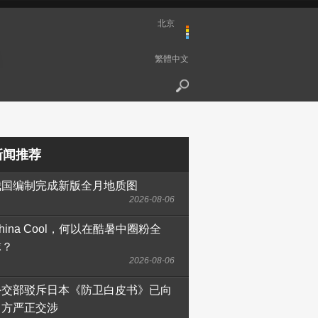
北京
繁體中文
新闻推荐
我国编制完成新版全月地质图
2026-08-06
hina Cool，何以在酷暑中圈粉全
球？
2026-08-06
外交部驳斥日本《防卫白皮书》已向
日方严正交涉