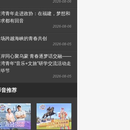
2026-08-06
台湾青年走进政协：在福建，梦想和
诉求都有回音
2026-08-06
一场跨越海峡的青春共创
2026-08-05
两岸同心聚乌蒙 青春逐梦话交融——
台湾青年“音乐+文旅”研学交流活动走
进毕节
2026-08-05
影音推荐