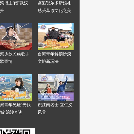
湾博主“闯”武汉
邂逅鄂尔多斯婚礼
头
感受草原文化之美
湾少数民族歌手
台湾青年解锁沙漠
歌寄情
文旅新玩法
湾青年见证“光伏
识江南名士 立仁义
城”治沙奇迹
风骨