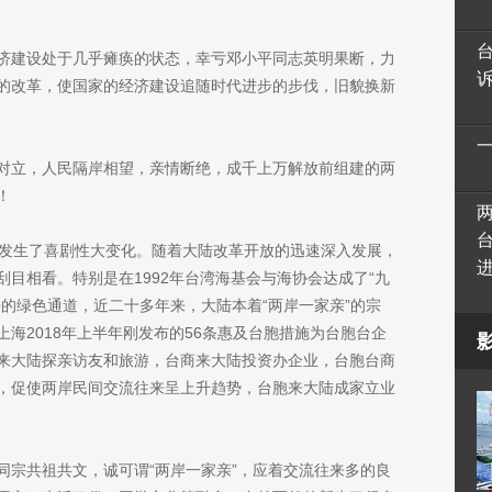
济建设处于几乎瘫痪的状态，幸亏邓小平同志英明果断，力
的改革，使国家的经济建设追随时代进步的步伐，旧貌换新
对立，人民隔岸相望，亲情断绝，成千上万解放前组建的两
！
却发生了喜剧性大变化。随着大陆改革开放的迅速深入发展，
目相看。特别是在1992年台湾海基会与海协会达成了“九
的绿色通道，近二十多年来，大陆本着“两岸一家亲”的宗
海2018年上半年刚发布的56条惠及台胞措施为台胞台企
来大陆探亲访友和旅游，台商来大陆投资办企业，台胞台商
，促使两岸民间交流往来呈上升趋势，台胞来大陆成家立业
同宗共祖共文，诚可谓“两岸一家亲”，应着交流往来多的良