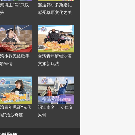
湾博主“闯”武汉
邂逅鄂尔多斯婚礼
头
感受草原文化之美
湾少数民族歌手
台湾青年解锁沙漠
歌寄情
文旅新玩法
湾青年见证“光伏
识江南名士 立仁义
城”治沙奇迹
风骨