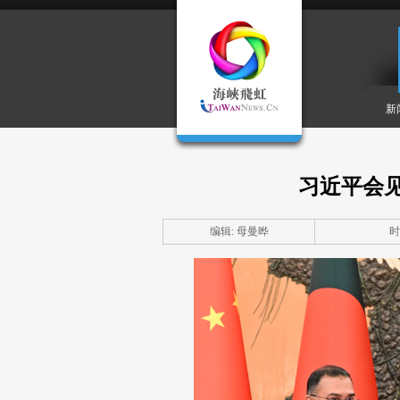
新
习近平会
编辑: 母曼晔
时间