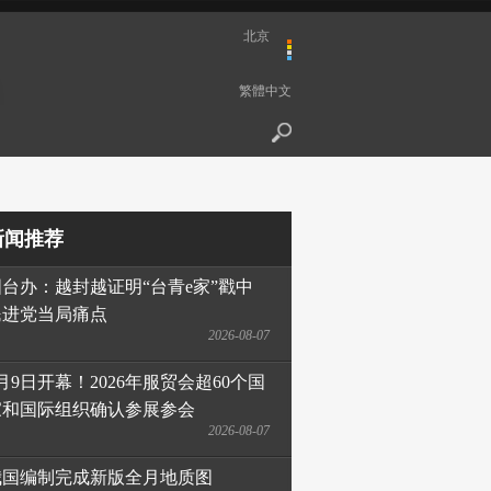
北京
繁體中文
新闻推荐
国台办：越封越证明“台青e家”戳中
民进党当局痛点
2026-08-07
月9日开幕！2026年服贸会超60个国
家和国际组织确认参展参会
2026-08-07
我国编制完成新版全月地质图