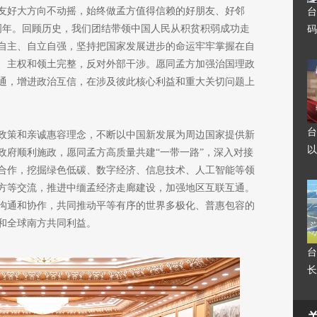
友好大方向不动摇，始终做孟方值得信赖的好朋友、好邻
台
5周年。回顾历史，我们团结带领中国人民从积贫积弱成功走
码
自主、自立自强，坚持把国家发展进步的命运牢牢掌握在自
、主权和领土完整，反对外部干涉。愿同孟方加强治国理政
通，增进政治互信，在涉及彼此核心利益和重大关切问题上
台
政策和亲诚惠容理念，不断以中国新发展为周边国家提供新
以
政府顺利施政，愿同孟方高质量共建“一带一路”，深入对接
合作，挖掘绿色低碳、数字经济、信息技术、人工智能等领
方等交流，推进中缅孟经济走廊建设，加强地区互联互通。
沟通和协作，共同推动平等有序的世界多极化、普惠包容的
和全球南方共同利益。
台
长