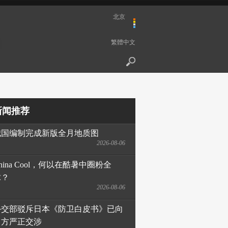
北京
繁體中文
新闻推荐
我国编制完成新版全月地质图
2026-08-06
hina Cool，何以在酷暑中圈粉全
球？
2026-08-06
外交部驳斥日本《防卫白皮书》已向
日方严正交涉