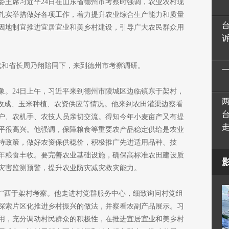
委主席习近平24日在山东省德州市考察时强调，农业农村现
扎实举措做好各项工作，着力提升农业综合生产能力和质量
因地制宜推进宜居宜业和美乡村建设，引导广大农民群众用
林武和省长周乃翔陪同下，来到德州市考察调研。
象。24日上午，习近平来到德州市陵城区边临镇东于架村，
麦收成、玉米种植、农资供应等情况。他来到农田灌渠边察看
户、农机手、农技人员亲切交流。得知今年小麦亩产又有提
平很高兴。他强调，保障粮食等重要农产品稳定供给是农业
持政策，做好农资保供稳价，积极推广先进适用品种、技
年粮食丰收。要完善农业基础设施，确保高标准农田建设质
灾害监测预警，提升农业防灾减灾救灾能力。
村”西于架村考察。他走进村党群服务中心，细致询问村党组
探索片区化推进乡村振兴的做法，并察看农副产品展示。习
用，充分调动村民群众的积极性，在推进宜居宜业和美乡村