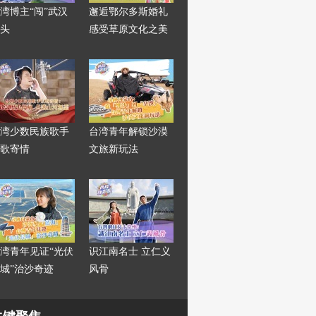
湾博主“闯”武汉
邂逅鄂尔多斯婚礼
头
感受草原文化之美
湾少数民族歌手
台湾青年解锁沙漠
歌寄情
文旅新玩法
湾青年见证“光伏
识江南名士 立仁义
城”治沙奇迹
风骨