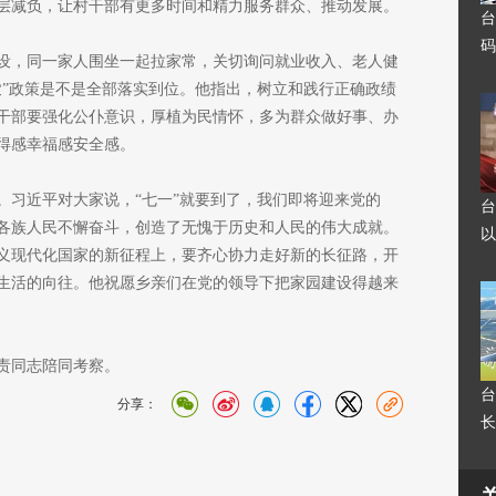
层减负，让村干部有更多时间和精力服务群众、推动发展。
台
码
设，同一家人围坐一起拉家常，关切询问就业收入、老人健
农”政策是不是全部落实到位。他指出，树立和践行正确政绩
干部要强化公仆意识，厚植为民情怀，多为群众做好事、办
得感幸福感安全感。
。习近平对大家说，“七一”就要到了，我们即将迎来党的
台
全国各族人民不懈奋斗，创造了无愧于历史和人民的伟大成就。
以
义现代化国家的新征程上，要齐心协力走好新的长征路，开
生活的向往。他祝愿乡亲们在党的领导下把家园建设得越来
责同志陪同考察。
台
分享：
长