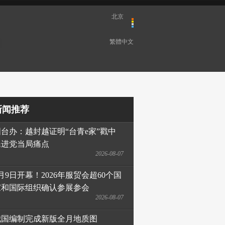
北京
繁體中文
新闻推荐
国台办：越封越证明“台青e家”戳中
民进党当局痛点
2026-08-07
月9日开幕！2026年服贸会超60个国
家和国际组织确认参展参会
2026-08-07
我国编制完成新版全月地质图