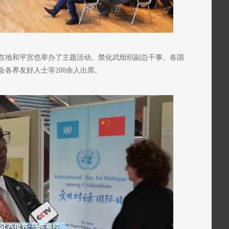
在地和平宫也举办了主题活动。禁化武组织副总干事、各国
各界友好人士等200余人出席。