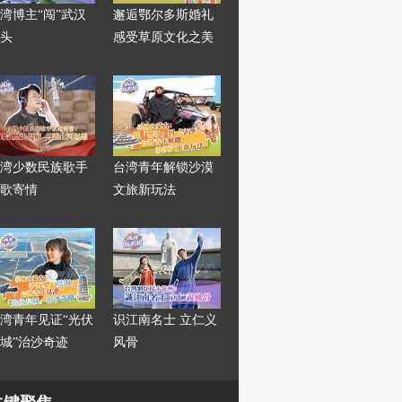
湾博主“闯”武汉
邂逅鄂尔多斯婚礼
头
感受草原文化之美
湾少数民族歌手
台湾青年解锁沙漠
歌寄情
文旅新玩法
湾青年见证“光伏
识江南名士 立仁义
城”治沙奇迹
风骨