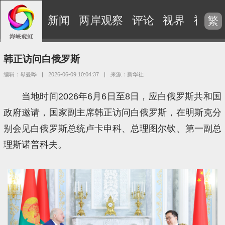
新闻
两岸观察
评论
视界
视频
繁
韩正访问白俄罗斯
编辑：母曼晔
|
2026-06-09 10:04:37
|
来源：新华社
当地时间2026年6月6日至8日，应白俄罗斯共和国
政府邀请，国家副主席韩正访问白俄罗斯，在明斯克分
别会见白俄罗斯总统卢卡申科、总理图尔钦、第一副总
理斯诺普科夫。