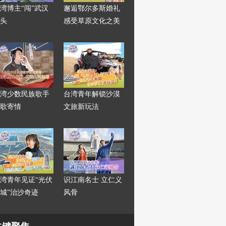
湾博主“闯”武汉
邂逅鄂尔多斯婚礼
头
感受草原文化之美
湾少数民族歌手
台湾青年解锁沙漠
歌寄情
文旅新玩法
湾青年见证“光伏
识江南名士 立仁义
城”治沙奇迹
风骨