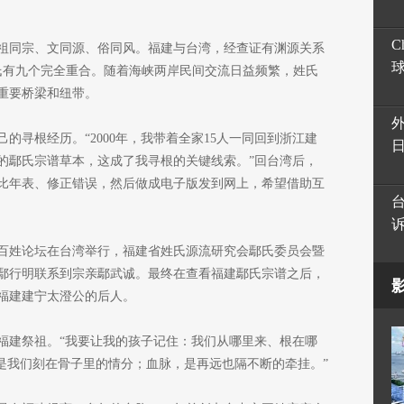
C
祖同宗、文同源、俗同风。福建与台湾，经查证有渊源关系
姓氏有九个完全重合。随着海峡两岸民间交流日益频繁，姓氏
重要桥梁和纽带。
的寻根经历。“2000年，我带着全家15人一同回到浙江建
的鄢氏宗谱草本，这成了我寻根的关键线索。”回台湾后，
比年表、修正错误，然后做成电子版发到网上，希望借助互
峡百姓论坛在台湾举行，福建省姓氏源流研究会鄢氏委员会暨
鄢行明联系到宗亲鄢武诚。最终在查看福建鄢氏宗谱之后，
福建建宁太澄公的后人。
到福建祭祖。“我要让我的孩子记住：我们从哪里来、根在哪
，是我们刻在骨子里的情分；血脉，是再远也隔不断的牵挂。”