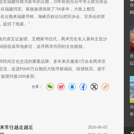
在福建经商30多年的台胞，10年前创办台中市王姓宗亲会
台
在福建同安。家族族谱保留了700多年，大致上都完
码
00多名台胞来福建寻根，海峡百姓论坛把同乡会、宗亲会的资
，提供了线索。”
宗族代表互证族谱、互赠家书仪式，两岸历史名人展和主旨沙
妈祖祖庙等地参访，追寻两岸共同的文化根脉。
台
两岸民间文化交流的重要品牌。多年来共邀请3万余名两岸宗
以
交流，促进约600万台胞回大陆寻根谒祖、续谱联宗。据不
族谱对接2000多部。
分享：
台
长
来常往越走越近
  2026-06-05