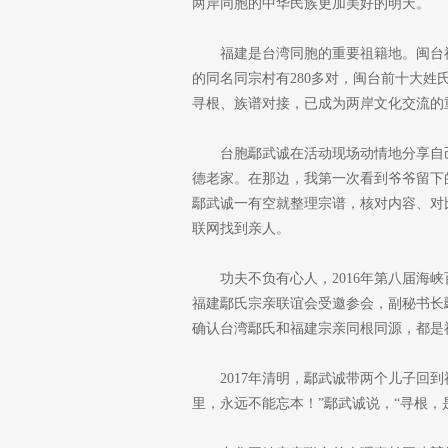
两岸同胞的中华民族更加美好的明天。
福建是台湾同胞的重要祖籍地。闽台
的同名同宗村有280多对，闽台前十大
寻根、族谱对接，已成为两岸文化交流的
台胞鄢武诚在活动现场动情地分享自己
德老家。在那边，我第一次看到爷爷留下
鄢武诚一有空就整理宗谱，核对内容、对
联网找到亲人。
功夫不负有心人，2016年第八届海
福建鄢氏宗亲联谊会受邀参会，副秘书长
确认台湾鄢氏和福建宗亲同根同源，都是
2017年清明，鄢武诚带两个儿子回
里，永远不能忘本！”鄢武诚说，“寻根