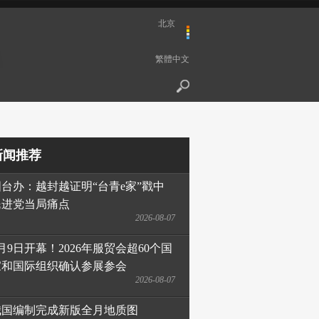
北京
繁體中文
新闻推荐
国台办：越封越证明“台青e家”戳中
民进党当局痛点
2026-08-07
月9日开幕！2026年服贸会超60个国
家和国际组织确认参展参会
2026-08-07
我国编制完成新版全月地质图