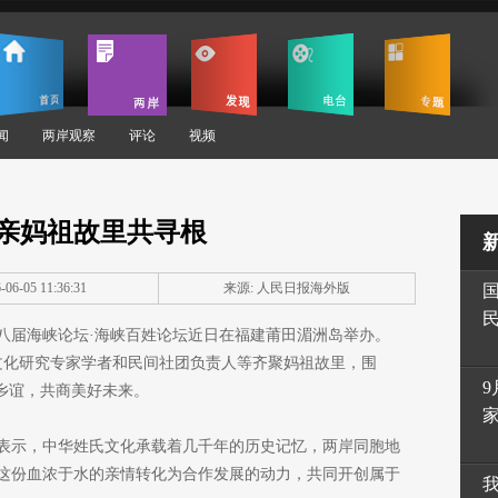
闻
两岸观察
评论
视频
亲妈祖故里共寻根
06-05 11:36:31
来源: 人民日报海外版
八届海峡论坛·海峡百姓论坛近日在福建莆田湄洲岛举办。
氏文化研究专家学者和民间社团负责人等齐聚妈祖故里，围
9
乡谊，共商美好未来。
表示，中华姓氏文化承载着几千年的历史记忆，两岸同胞地
这份血浓于水的亲情转化为合作发展的动力，共同开创属于