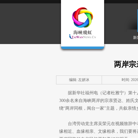
新
两岸宗
编辑: 左妍冰
时间: 2026-
据新华社福州电（记者杜雅宁）第十
300余名来自海峡两岸的宗亲贤达、姓
绕“两岸同根，闽台一家”主题，共叙亲情
台湾劳动党主席吴荣元在视频致辞中
缘相近、血缘相亲、文缘相承，我们要将