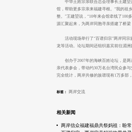
中华王姓宗亲联合总会理事长王建堃是
馆，帮助更多宗亲来福建寻根。“我的祖乡
整。”王建堃说，“10年来会馆牵线了1
源汇聚起来，为两岸同胞寻亲搭建了桥梁
活动现场举行了“百谱归宗”两岸同
龙等活动。论坛期间还组织嘉宾前往湄洲
创办于2007年的海峡百姓论坛，是
亲代表参会，带动约30万名台湾民众参与
完全统计，两岸共修的族谱现有1万多部，
两岸交流
标签：
相关新闻
两岸信众福建福鼎共祭妈祖：盼常