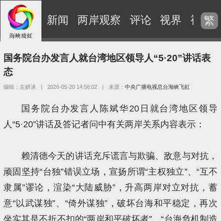
新闻
两岸观察
评论
视界
视频
繁
国务院台办发言人就台湾地区领导人“5·20”讲话表
态
编辑：左妍冰
|
2026-05-20 14:56:02
|
来源：
中央广播电视总台海峡飞虹
国务院台办发言人陈斌华20日就台湾地区领导
人“5·20”讲话及答记者问中有关两岸关系内容表示：
赖清德今天的讲话充斥谎言与欺骗、敌意与对抗，
顽固坚持“台独”错误立场，宣扬所谓“主权独立”、“互不
隶属”谬论，渲染“大陆威胁”，升高两岸对立对抗，蓄
意“以武谋独”、“倚外谋独”，破坏台海和平稳定，再次
坐实其是不折不扣的“两岸和平破坏者”、“台海危机制造