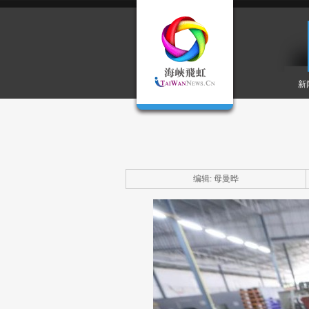
新
编辑: 母曼晔