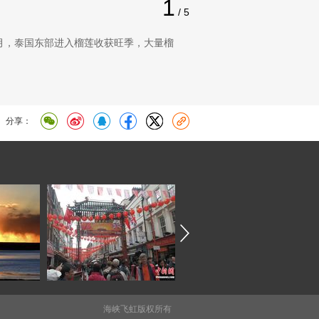
1
/ 5
5月，泰国东部进入榴莲收获旺季，大量榴
分享：
海峡飞虹版权所有