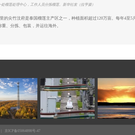
府一处榴莲处理中心，工作人员分拣榴莲。新华社发（拉亨摄）
公里的尖竹汶府是泰国榴莲主产区之一，种植面积超过120万亩。每年4至
称重、分拣、包装，并运往海外。
|
京ICP备05064898号-47