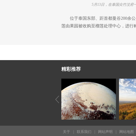
5月13日，在泰国尖竹汶
位于泰国东部、距首都曼谷200余
莲由果园被收购至榴莲处理中心，进行
精彩推荐
关于
|
联系我们
|
网站声明
|
网站地图