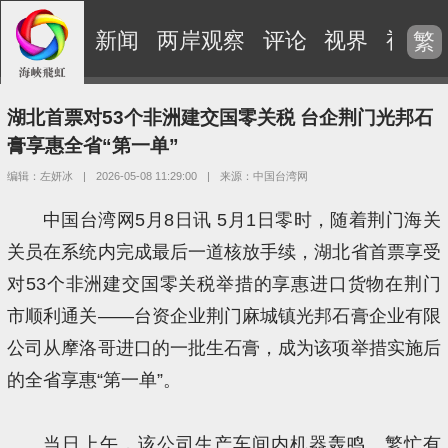
新闻
两岸观察
评论
视界
视频
繁
湖北首票对53个非洲建交国零关税 台企荆门光邦石
膏享惠全省“第一单”
编辑：左妍冰
|
2026-05-08 11:29:00
|
来源：中国台湾网
中国台湾网5月8日讯 5月1日零时，随着荆门海关
关员在系统内完成最后一道核放手续，湖北省首票享受
对53个非洲建交国零关税举措的享惠进口货物在荆门
市顺利通关——台资企业荆门麻城镇光邦石膏企业有限
公司从摩洛哥进口的一批生石膏，成为该项举措实施后
的全省享惠“第一单”。
当日上午，该公司生产车间内机器轰鸣、繁忙有