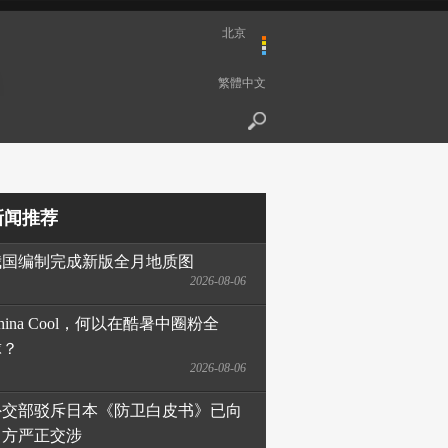
北京
繁體中文
新闻推荐
我国编制完成新版全月地质图
2026-08-06
hina Cool，何以在酷暑中圈粉全
球？
2026-08-06
外交部驳斥日本《防卫白皮书》已向
日方严正交涉