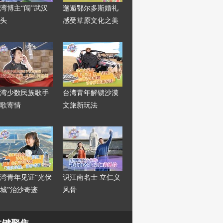
湾博主“闯”武汉
邂逅鄂尔多斯婚礼
头
感受草原文化之美
湾少数民族歌手
台湾青年解锁沙漠
歌寄情
文旅新玩法
湾青年见证“光伏
识江南名士 立仁义
城”治沙奇迹
风骨