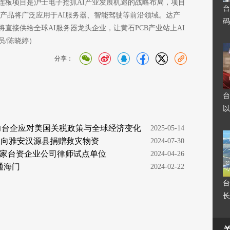
连板项目是沪士电子抢抓AI产业发展机遇的战略布局，项目
台
房，产品将广泛应用于AI服务器、智能驾驶等前沿领域。达产
码
将直接供给全球AI服务器龙头企业，让黄石PCB产业站上AI
员/陈晓婷）
分享：
台
以
力台企应对美国关税政策与全球经济变化
  2025-05-14
业向雅安汉源县捐赠救灾物资
  2024-07-30
家台资企业公司律师试点单位
  2024-04-26
通海门
  2024-02-22
台
长