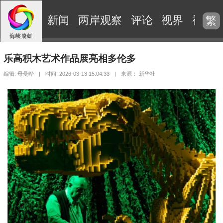
新闻
两岸观察
评论
视界
视频
繁
乐高积木艺术作品展亮相多伦多
编辑: 母曼晔
|
时间: 2026-03-13 15:04:33
|
来源： 新华社