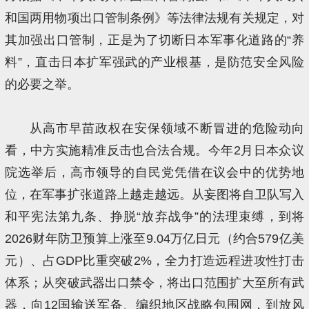
和国两用物项出口管制条例》等法律法规有关规定，对
其加强出口管制，正是为了切断日本军事化道路的“养
料”，直击日本扩军强武的产业根基，是防范安全风险
的必要之举。
从高市早苗政权在安保领域不断冒进的危险动向
看，中方实施精准反击也合法合规。今年2月日本众议
院选举后，高市领导的自民党凭借在议会中的优势地
位，在军事扩张道路上越走越远。从妄图将自卫队写入
和平宪法第九条、挣脱“放弃战争”的法理束缚，到将
2026财年防卫预算上涨至9.04万亿日元（约合579亿美
元）、占GDP比重突破2%，全力打造远程进攻性打击
体系；从突破武器出口禁令，将出口范围扩大至所有武
器，向12国输送军备、编织地区战略包围网，到放风