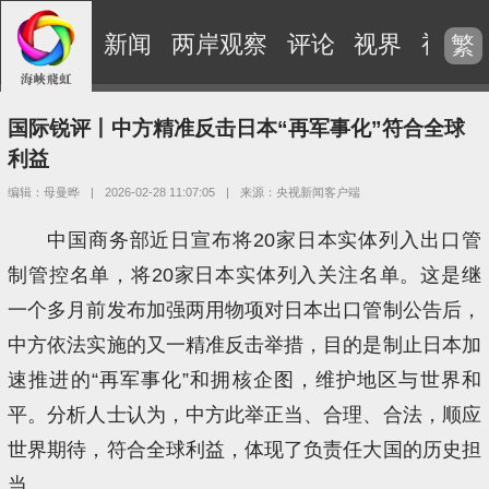
新闻
两岸观察
评论
视界
视频
繁
国际锐评丨中方精准反击日本“再军事化”符合全球
利益
编辑：母曼晔
|
2026-02-28 11:07:05
|
来源：央视新闻客户端
中国商务部近日宣布将20家日本实体列入出口管
制管控名单，将20家日本实体列入关注名单。这是继
一个多月前发布加强两用物项对日本出口管制公告后，
中方依法实施的又一精准反击举措，目的是制止日本加
速推进的“再军事化”和拥核企图，维护地区与世界和
平。分析人士认为，中方此举正当、合理、合法，顺应
世界期待，符合全球利益，体现了负责任大国的历史担
当。