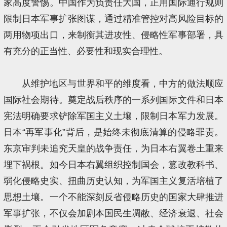
家高度警惕。中国作为负责任大国，正用国际通行规则
限制日本军事扩张图谋，通过精准管控对高风险目标的
两用物项出口，来制衡其进攻性、侵略性军事部署，具
有充分的正当性、必要性和现实合理性。
从维护地区与世界和平的维度看，中方的做法顺应
国际社会期待。奠定战后秩序的一系列国际文件和日本
宪法明确要求铲除军国主义土壤，限制日本军力发展。
日本“再军事化”背后，是始终未彻底清算的侵略罪责。
东京审判未追究天皇的战争责任，为日本右翼卷土重来
埋下祸根。如今日本右翼组织控制国会，篡改教科书、
弱化侵略史实、扭曲历史认知，为军国主义复活培植了
思想土壤。一个不能深刻反省侵略历史的国家大肆推进
军事扩张，不仅会加剧本国民生凋敝、经济衰退、社会