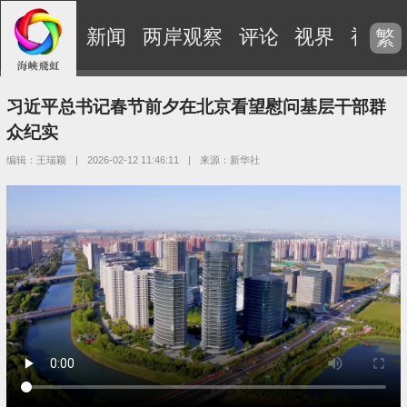
新闻
两岸观察
评论
视界
视频
繁
习近平总书记春节前夕在北京看望慰问基层干部群
众纪实
编辑：王瑞颖
|
2026-02-12 11:46:11
|
来源：新华社