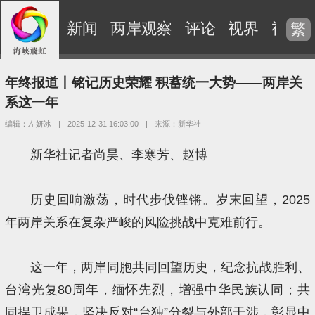
新闻
两岸观察
评论
视界
视频
繁
年终报道丨铭记历史荣耀 积蓄统一大势——两岸关
系这一年
编辑：左妍冰
|
2025-12-31 16:03:00
|
来源：新华社
新华社记者尚昊、李寒芳、赵博
历史回响激荡，时代步伐铿锵。岁末回望，2025
年两岸关系在复杂严峻的风险挑战中克难前行。
这一年，两岸同胞共同回望历史，纪念抗战胜利、
台湾光复80周年，缅怀先烈，增强中华民族认同；共
同捍卫成果，坚决反对“台独”分裂与外部干涉，彰显中