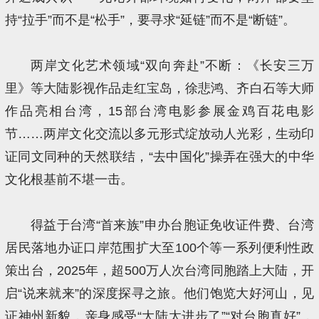
持“拉手”而不是“松手”，要寻求“延链”而不是“断链”。
两岸文化艺术领域“双向奔赴”不断：《长安三万
里》等大陆影视作品走红宝岛，徐悲鸿、齐白石等大师
作品亮相台湾，15部台湾电影参展金鸡百花电影
节……两岸文化交流以多元形式绽放动人光彩，生动印
证同文同种的天然联结，“去中国化”操弄在强大的中华
文化根基前不堪一击。
得益于台湾“首来族”申办台胞证免收证件费、台湾
居民落地办证口岸范围扩大至100个等一系列便利性政
策出台，2025年，超500万人次台湾同胞踏上大陆，开
启“说来就来”的深度探寻之旅。他们饱览大好河山，见
证神州新貌，亲身感受“大陆太进步了”“对台胞真好”，