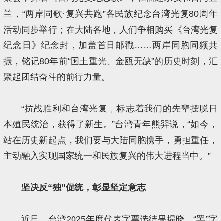
兰，“两岸同歌·复兴共跑”各民族纪念台湾光复80周年
活动同步举行；在大陆各地，人们争相购买《台湾光复
纪念日》纪念封，加盖首日邮戳……两岸同胞同频共
振，铭记80年前“国土重光、金瓯无缺”的历史时刻，汇
聚起团结奋斗的前行力量。
“抗战胜利和台湾光复，标志着我们的先辈摆脱日
本殖民统治，获得了新生。”台湾青年熊羿说，“如今，
站在历史新起点，我们要与大陆同胞携手，勇担重任，
主动融入实现国家统一和民族复兴的伟大进程当中。”
坚决反“独”促统，彰显坚定意志
近日，台湾2025年度代表字票选结果揭晓，“罢”字