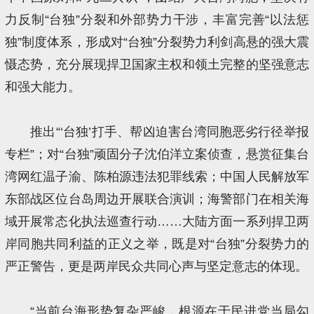
力反制“台独”分裂和外部势力干涉，丰富完善“以法惩
独”制度体系，形成对“台独”分裂势力利剑高悬的强大震
慑态势，充分展现捍卫国家主权和领土完整的坚强意志
和强大能力。
推出“‘台独’打手、帮凶迫害台湾同胞恶劣行径举报
专栏”；对“台独”顽固分子沈伯洋立案侦查，悬赏征集台
湾网红温子渝、陈柏源违法犯罪线索；中国人民解放军
东部战区位台岛周边开展联合演训；海警部门在相关海
域开展常态化执法巡查行动……大陆方面一系列捍卫两
岸同胞共同利益的正义之举，既是对“台独”分裂势力的
严正警告，更是两岸民众共同心声与坚定意志的体现。
“当前台海形势复杂严峻，根源在于民进党当局勾