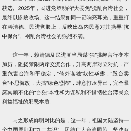
获选。2025年，民进党策动的“大罢免”搅乱台湾社会，
最终以惨败收场。这一结果如同一记响亮耳光，重重打
在赖清德、民进党脸上，反映出岛内民意对其操弄“抗
中保台”、祸乱台湾社会的强烈不满。
这一年，赖清德及民进党当局谋“独”挑衅言行变本
加厉，阻挠禁限两岸交流合作，升高两岸对立对抗，严
重危害台海和平稳定，“倚外谋独”奴性毕露，“毁台卖
台”不思悔改，大搞“绿色恐怖”，肆意打压异己，完全暴
露冥顽不化的“台独”本性和为谋私利不惜牺牲台湾民众
利益福祉的邪恶本质。
与之形成鲜明对比的是，这一年，祖国大陆坚持一
个中国原则和“九二共识”，团结广大台湾同胞，坚决有