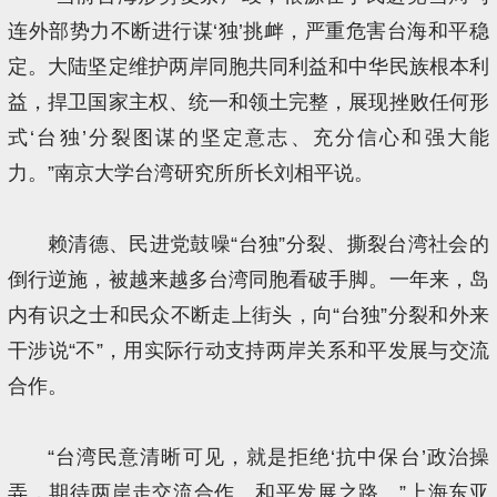
连外部势力不断进行谋‘独’挑衅，严重危害台海和平稳
定。大陆坚定维护两岸同胞共同利益和中华民族根本利
益，捍卫国家主权、统一和领土完整，展现挫败任何形
式‘台独’分裂图谋的坚定意志、充分信心和强大能
力。”南京大学台湾研究所所长刘相平说。
赖清德、民进党鼓噪“台独”分裂、撕裂台湾社会的
倒行逆施，被越来越多台湾同胞看破手脚。一年来，岛
内有识之士和民众不断走上街头，向“台独”分裂和外来
干涉说“不”，用实际行动支持两岸关系和平发展与交流
合作。
“台湾民意清晰可见，就是拒绝‘抗中保台’政治操
弄，期待两岸走交流合作、和平发展之路。”上海东亚