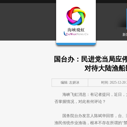
新
国台办：民进党当局应
对待大陆渔船
编辑: 左妍冰
时间: 2025-12-20 2
海峡飞虹消息：有记者提问，近日，
否掌握情况，对此有何评论？
国务院台办发言人陈斌华回答，台、
渔民传统作业渔场，根本不存在所谓的“