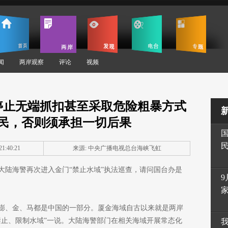
闻
两岸观察
评论
视频
停止无端抓扣甚至采取危险粗暴方式
民，否则须承担一切后果
1:40:21
来源:
中央广播电视总台海峡飞虹
大陆海警再次进入金门“禁止水域”执法巡查，请问国台办是
9
澎、金、马都是中国的一部分。厦金海域自古以来就是两岸
禁止、限制水域”一说。大陆海警部门在相关海域开展常态化