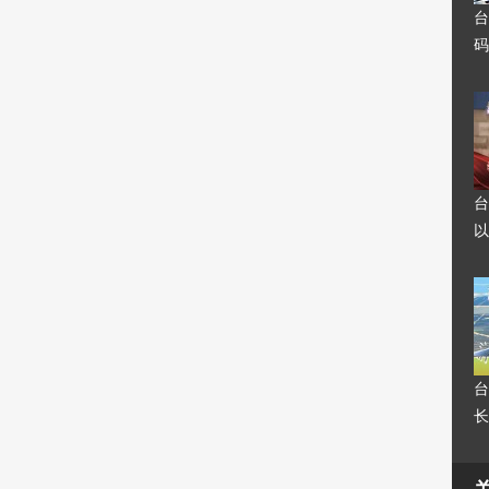
台
码
台
以
台
长