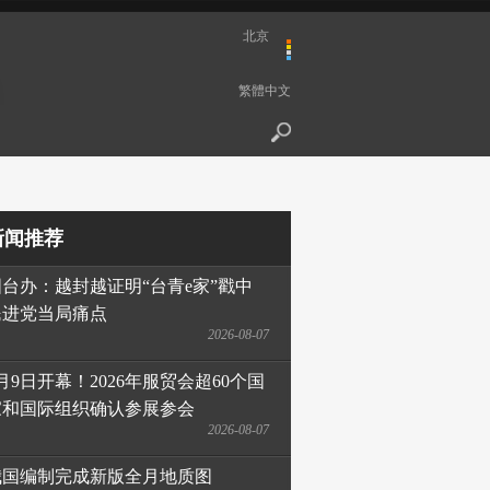
北京
繁體中文
新闻推荐
国台办：越封越证明“台青e家”戳中
民进党当局痛点
2026-08-07
月9日开幕！2026年服贸会超60个国
家和国际组织确认参展参会
2026-08-07
我国编制完成新版全月地质图