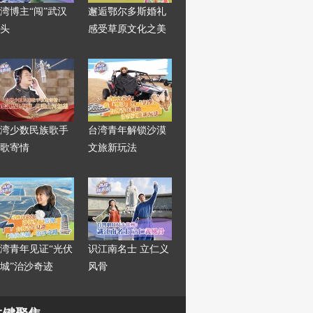
湾博主“闯”武汉
邂逅鄂尔多斯婚礼
头
感受草原文化之美
湾少数民族歌手
台湾青年解锁沙漠
歌寄情
文旅新玩法
湾青年见证“光伏
识江南名士 立仁义
城”治沙奇迹
风骨