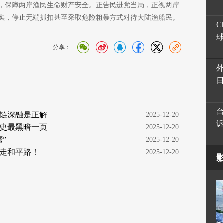
，保障两岸渔民生命财产安全。正告民进党当局，正视两岸
实，停止无端抓扣甚至采取危险粗暴方式对待大陆渔船民。
C
分享：
多链深融是正解
  2025-12-20
史最黑暗一页
  2025-12-20
”
  2025-12-20
走和平路！
  2025-12-20