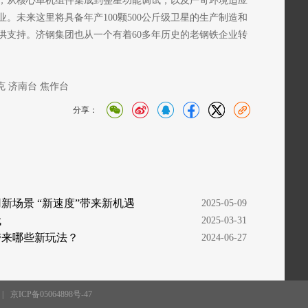
，从核心单机组件集成到整星功能调试，以及严苛环境适应
。未来这里将具备年产100颗500公斤级卫星的生产制造和
供支持。济钢集团也从一个有着60多年历史的老钢铁企业转
克 济南台 焦作台
分享：
用新场景 “新速度”带来新机遇
  2025-05-09
代
  2025-03-31
会带来哪些新玩法？
  2024-06-27
|
京ICP备05064898号-47