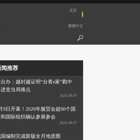
北京
繁體中文
新闻推荐
国台办：越封越证明“台青e家”戳中
民进党当局痛点
2026-08-07
月9日开幕！2026年服贸会超60个国
家和国际组织确认参展参会
2026-08-07
我国编制完成新版全月地质图