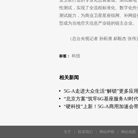
业卫星打造的专业化总装集成、测试基地
性测试，实现了全流程标准化、数字化作业
测试能力，为商业卫星星座组网、补网提
型成为当地空天信息产业链的链主企业。
（总台央视记者 孙蓟潍 郝毅杰 张伟
科技
标签：
相关新闻
5G-A走进大众生活“解锁”更多应
“北京方案”筑牢6G基座服务AI时
“硬科技”上新！5G-A商用加速
关于
|
联系我们
|
网站声明
|
网站地图