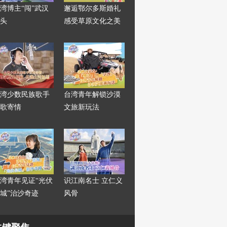
湾博主“闯”武汉
邂逅鄂尔多斯婚礼
头
感受草原文化之美
湾少数民族歌手
台湾青年解锁沙漠
歌寄情
文旅新玩法
湾青年见证“光伏
识江南名士 立仁义
城”治沙奇迹
风骨