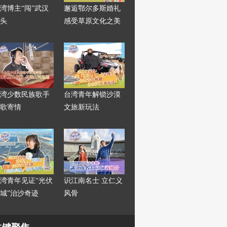
湾博主“闯”武汉
邂逅鄂尔多斯婚礼
头
感受草原文化之美
湾少数民族歌手
台湾青年解锁沙漠
歌寄情
文旅新玩法
湾青年见证“光伏
识江南名士 立仁义
城”治沙奇迹
风骨