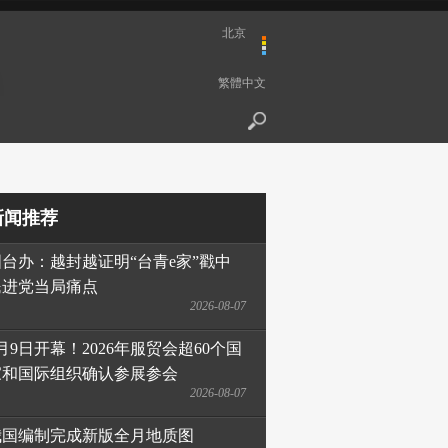
北京
繁體中文
新闻推荐
国台办：越封越证明“台青e家”戳中
民进党当局痛点
2026-08-07
月9日开幕！2026年服贸会超60个国
家和国际组织确认参展参会
2026-08-07
我国编制完成新版全月地质图