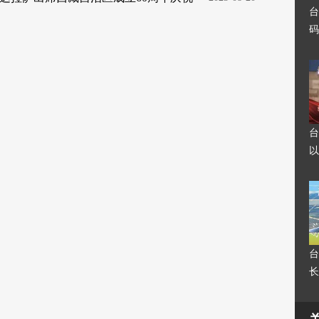
台
码
台
以
台
长