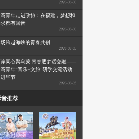
2026-08-06
台湾青年走进政协：在福建，梦想和
诉求都有回音
2026-08-06
一场跨越海峡的青春共创
2026-08-05
两岸同心聚乌蒙 青春逐梦话交融——
台湾青年“音乐+文旅”研学交流活动
走进毕节
2026-08-05
影音推荐