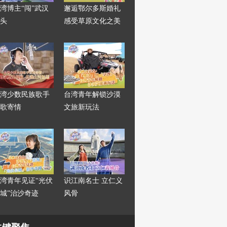
湾博主“闯”武汉
邂逅鄂尔多斯婚礼
头
感受草原文化之美
湾少数民族歌手
台湾青年解锁沙漠
歌寄情
文旅新玩法
湾青年见证“光伏
识江南名士 立仁义
城”治沙奇迹
风骨