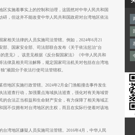
地区实施着事实上的控制和治理，这固然对中华人民共和国
妨碍，但这并不能改变中华人民共和国政府对台湾地区依法
家相关法律的人员实施司法管辖。例如，2024年6月21
安部、国家安全部、司法部联合发布《关于依法惩治“台
罪的意见》。该意见根据《反分裂国家法》《中华人民共和
等法律及相关司法解释，规定国家司法机关对包括在台湾地
台独”顽固分子依法行使司法管辖权。
些地区实施行政管辖。2024年2月金门渔船撞击事件发生
执法巡查行动，加强重点海域执法巡查，强化对有关海域管
民的合法正当权益和生命财产安全，有力保障了相关海域正
和国不仅拥有对台湾地区的主权，而且在实际行使着对该地
台湾地区嫌疑人员实施司法管辖。2016年4月，中华人民