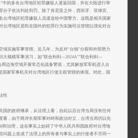
案”中的多名台湾地区犯罪嫌疑人遣返回国，并在大陆进行审
罪分子依法判处刑罚。除了肯尼亚之外，西班牙、菲律宾、
名台湾地区犯罪嫌疑人员遣送给中国警方。这既是相关国家
对台湾地区居民在国外的犯罪行为实施司法管辖以强化对台
空域实施军事管辖。近几年，为反对“台独”分裂和外部势力
规模军事演习，如“联合利剑—2024A”“联合利剑—
并且在台岛周边海空域开展常态化战备警巡，尤其解放军军机进入台
均是国家军事机关对台湾地区行使主权管辖的体现。对此，国
法性
华民国的政府继承，从法理上看，自此以后台湾当局没有任何
度看，由于两岸长期军事对峙和政治对立，台湾当局仍以先
控制和治理，这在事实上妨碍了中华人民共和国政府对台湾地
权问题上造成了法理上的所有者与事实上的行使者不尽同一