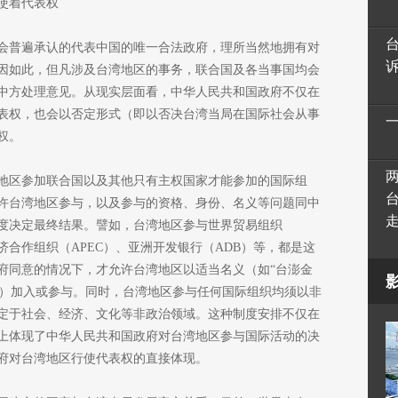
使着代表权
会普遍承认的代表中国的唯一合法政府，理所当然地拥有对
因如此，但凡涉及台湾地区的事务，联合国及各当事国均会
中方处理意见。从现实层面看，中华人民共和国政府不仅在
表权，也会以否定形式（即以否决台湾当局在国际社会从事
权。
地区参加联合国以及其他只有主权国家才能参加的国际组
许台湾地区参与，以及参与的资格、身份、名义等问题同中
度决定最终结果。譬如，台湾地区参与世界贸易组织
济合作组织（APEC）、亚洲开发银行（ADB）等，都是这
府同意的情况下，才允许台湾地区以适当名义（如“台澎金
”等）加入或参与。同时，台湾地区参与任何国际组织均须以非
定于社会、经济、文化等非政治领域。这种制度安排不仅在
上体现了中华人民共和国政府对台湾地区参与国际活动的决
府对台湾地区行使代表权的直接体现。