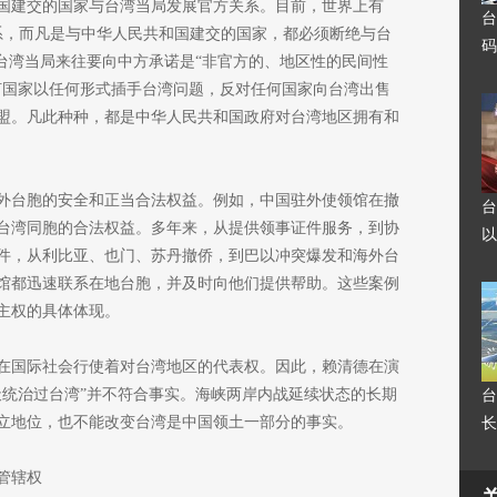
国建交的国家与台湾当局发展官方关系。目前，世界上有
台
关系，而凡是与中华人民共和国建交的国家，都必须断绝与台
码
台湾当局来往要向中方承诺是“非官方的、地区性的民间性
何国家以任何形式插手台湾问题，反对任何国家向台湾出售
盟。凡此种种，都是中华人民共和国政府对台湾地区拥有和
外台胞的安全和正当合法权益。例如，中国驻外使领馆在撤
台
台湾同胞的合法权益。多年来，从提供领事证件服务，到协
以
件，从利比亚、也门、苏丹撤侨，到巴以冲突爆发和海外台
馆都迅速联系在地台胞，并及时向他们提供帮助。这些案例
主权的具体体现。
在国际社会行使着对台湾地区的代表权。因此，赖清德在演
天统治过台湾”并不符合事实。海峡两岸内战延续状态的长期
台
立地位，也不能改变台湾是中国领土一部分的事实。
长
管辖权