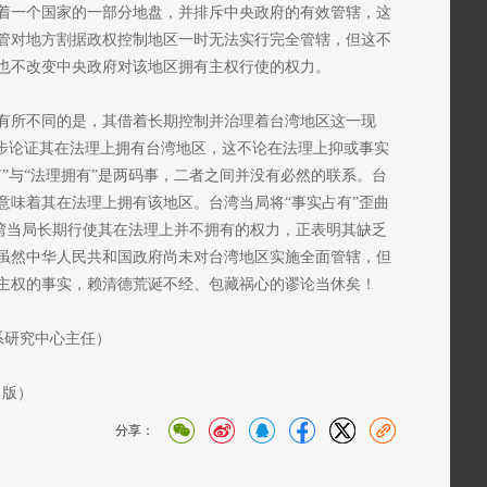
着一个国家的一部分地盘，并排斥中央政府的有效管辖，这
管对地方割据政权控制地区一时无法实行完全管辖，但这不
也不改变中央政府对该地区拥有主权行使的权力。
有所不同的是，其借着长期控制并治理着台湾地区这一现
一步论证其在法理上拥有台湾地区，这不论在法理上抑或事实
”与“法理拥有”是两码事，二者之间并没有必然的联系。台
意味着其在法理上拥有该地区。台湾当局将“事实占有”歪曲
台湾当局长期行使其在法理上并不拥有的权力，正表明其缺乏
虽然中华人民共和国政府尚未对台湾地区实施全面管辖，但
主权的事实，赖清德荒诞不经、包藏祸心的谬论当休矣！
系研究中心主任）
1 版）
分享：