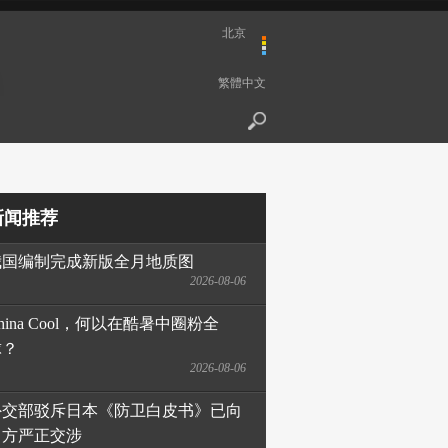
北京
繁體中文
新闻推荐
我国编制完成新版全月地质图
2026-08-06
hina Cool，何以在酷暑中圈粉全
球？
2026-08-06
外交部驳斥日本《防卫白皮书》已向
日方严正交涉