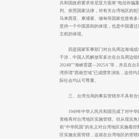
共和国政府要求肯尼亚方面将“电信诈骗
判。依照国家法律，对有关台湾地区的犯
马来西亚、柬埔寨、缅甸等国家也曾将多
坚持一个中国原则的体现，也是中国通过
主权的体现。
四是国家军事部门对台岛周边海域或
干涉，中国人民解放军多次在台岛周边组织大
2024B”“海峡雷霆—2025A”等，
湾所谓“西南空域”已成惯常演练，这些
际社会均认可尊重。
三、台湾当局的事实管辖并不具有合
1949年中华人民共和国完成了对中
资格再对台湾地区实施管辖。但从现实角
前“中华民国”的名义对台湾地区实施着
区实施全面管辖，这就在台湾地区的管辖