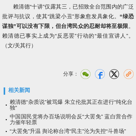
赖清德“十讲”仅露其三，已招致全台范围内的广泛
批评与抗议，使其“跳梁小丑”形象愈发具象化。
“绿恐
谋独”可以没有下限，但台湾民众的忍耐却将至极限
。
赖清德已事实上成为“反恶罢”行动的“最佳宣讲人”。
（文/关其行）
分享：
相关新闻
赖清德“杂质说”被骂爆 朱立伦批其正在进行“纯化台
独”
中国国民党将办百场说明会反“大罢免” 蓝白营合作
力催年轻票
“大罢免”升温 舆论称台湾“民主”沦为失控“斗兽场”