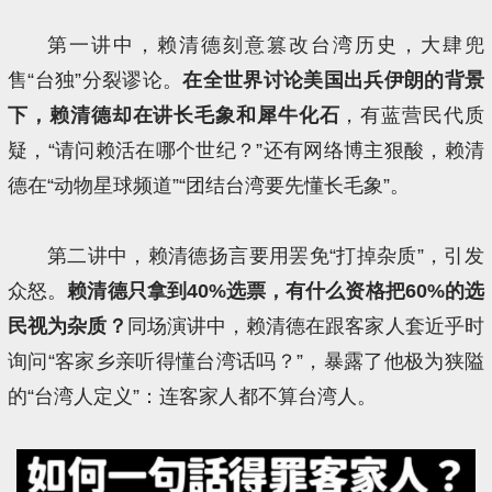
第一讲中，赖清德刻意篡改台湾历史，大肆兜
售“台独”分裂谬论。
在全世界讨论美国出兵伊朗的背景
下，赖清德却在讲长毛象和犀牛化石
，有蓝营民代质
疑，“请问赖活在哪个世纪？”还有网络博主狠酸，赖清
德在“动物星球频道”“团结台湾要先懂长毛象”。
第二讲中，赖清德扬言要用罢免“打掉杂质”，引发
众怒。
赖清德只拿到40%选票，有什么资格把60%的选
民视为杂质？
同场演讲中，赖清德在跟客家人套近乎时
询问“客家乡亲听得懂台湾话吗？”，暴露了他极为狭隘
的“台湾人定义”：连客家人都不算台湾人。