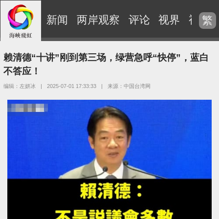
新闻
两岸观察
评论
视界
视频
繁
赖清德“十讲”刚到第三场，绿营急呼“快停”，蓝白
不答应！
编辑：左妍冰
|
2025-07-01 17:33:33
|
来源：中国台湾网