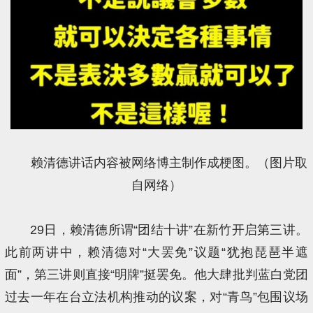
赖清德讲话内容被网络博主制作成梗图。（图片取
自网络）
29日，赖清德所谓“团结十讲”在新竹开启第三讲。
此前两讲中，赖清德对“大罢免”议题“犹抱琵琶半遮
面”，第三讲则直接“明牌”挺罢免。他大肆批判蓝白党团
过去一年在台立法机构推动的议案，对“青鸟”包围议场