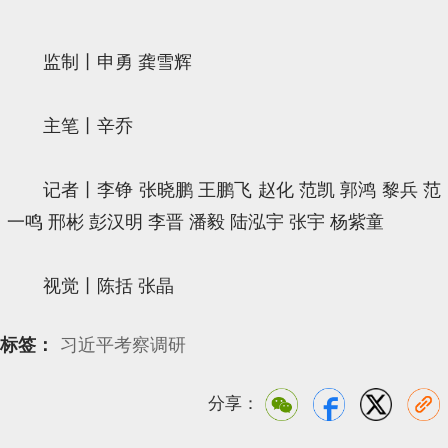
监制丨申勇 龚雪辉
主笔丨辛乔
记者丨李铮 张晓鹏 王鹏飞 赵化 范凯 郭鸿 黎兵 范
一鸣 邢彬 彭汉明 李晋 潘毅 陆泓宇 张宇 杨紫童
视觉丨陈括 张晶
标签：
习近平考察调研
分享：